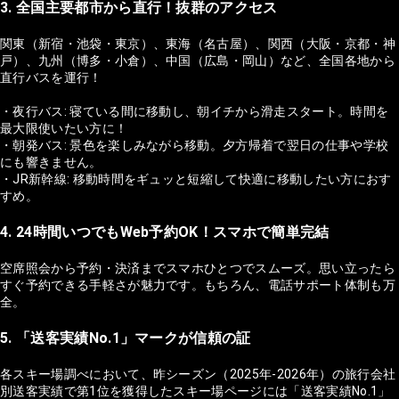
3. 全国主要都市から直行！抜群のアクセス
関東（新宿・池袋・東京）、東海（名古屋）、関西（大阪・京都・神
戸）、九州（博多・小倉）、中国（広島・岡山）など、全国各地から
直行バスを運行！
・夜行バス: 寝ている間に移動し、朝イチから滑走スタート。時間を
最大限使いたい方に！
・朝発バス: 景色を楽しみながら移動。夕方帰着で翌日の仕事や学校
にも響きません。
・JR新幹線: 移動時間をギュッと短縮して快適に移動したい方におす
すめ。
4. 24時間いつでもWeb予約OK！スマホで簡単完結
空席照会から予約・決済までスマホひとつでスムーズ。思い立ったら
すぐ予約できる手軽さが魅力です。もちろん、電話サポート体制も万
全。
5. 「送客実績No.1」マークが信頼の証
各スキー場調べにおいて、昨シーズン（2025年-2026年）の旅行会社
別送客実績で第1位を獲得したスキー場ページには「送客実績No.1」