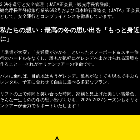
3.法令遵守と安全管理（JATA正会員・観光庁長官登録）
観光庁長官登録旅行業第692号および日本旅行業協会（JATA）正会員
として、安全運行とコンプライアンスを徹底しています。
私たちの想い：最高の冬の思い出を「もっと身近
に」
「準備が大変」「交通費がかかる」といったスノーボード＆スキー旅
行のハードルをなくし、誰もが気軽にゲレンデへ出かけられる環境を
作ること——それがオリオンツアーの使命です。
バスに乗れば、目的地はもうゲレンデ。道具がなくても現地で手ぶら
レンタル。予算に合わせて自由に選べる多彩なプラン。
リフトの上で仲間と笑い合った時間、家族と見上げた美しい雪景色。
そんな一生ものの冬の思い出づくりを、2026-2027シーズンもオリオ
ンツアーが全力でサポートいたします！