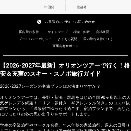
中国発
信越発
お電話でのご予約・お問い合わせ
国内旅行条件
サイトマップ
標識・約款
会社概要
プライバシーポリシー
よくある質問
国内旅行条件(PDF)
画面共有サポート
【2026-2027年最新】オリオンツアーで行く！格
安＆充実のスキー・スノボ旅行ガイド
2026-2027シーズンの冬旅プランはお決まりですか？
オリオンツアーでは、長野・新潟・群馬をはじめ全国90ヶ所以上の人
気ゲレンデを網羅！「リフト券付き・ギアレンタル付き」のコスパ抜
群プランから、「温泉宿でゆったり過ごす」宿泊プランまで、あなた
にぴったりの冬の思い出作りをサポートします。
学生の卒業旅行やサークル合宿、年末年始の家族旅行、週末の日帰り
リフレッシュまで。オリオンツアーが選ばれる理由と2026-2027おす