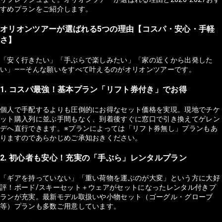
すめプランをご紹介します。
オリオンツアーが選ばれる5つの理由【コスパ・安心・手軽
さ】
「安く行きたい」「手ぶらで楽しみたい」「家の近くから出発した
い」——そんな願いをすべて叶えるのがオリオンツアーです。
1. コスパ最強！基本プラン「リフト券付き」でお得
個人で手配するよりも圧倒的にお得なセット価格を実現。現地でチケ
ット購入列に並ぶ手間もなく、到着後すぐに窓口で引き換えてゲレン
デへ直行できます。※プランによっては「リフト券無し」プランもあ
りますのであらかじめご承知おきください。
2. 初心者も安心！充実の「手ぶら」レンタルプラン
「ギアを持っていない」「重い荷物を運ぶのが大変」という方に大好
評！ボード/スキーセット＋ウェアがセットになったレンタル付きプ
ランが充実。最新モデル取扱いや小物セット（ゴーグル・グローブ
等）プランも多数ご用意しています。