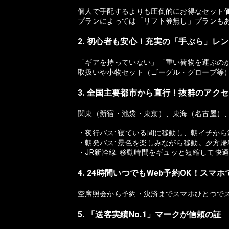
個人で手配するよりも圧倒的にお得なセット
プランによっては「リフト券無し」プランも
2. 初心者も安心！充実の「手ぶら」レ
「ギアを持っていない」「重い荷物を運ぶの
取扱いや小物セット（ゴーグル・グローブ等
3. 全国主要都市から直行！抜群のアク
関東（新宿・池袋・東京）、東海（名古屋）
・夜行バス: 寝ている間に移動し、朝イチか
・朝発バス: 景色を楽しみながら移動。夕方
・JR新幹線: 移動時間をギュッと短縮して快
4. 24時間いつでもWeb予約OK！スマ
空席照会から予約・決済までスマホひとつで
5. 「送客実績No.1」マークが信頼の証