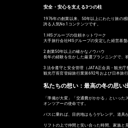
安全・安心を支える3つの柱
1976年の創業以来、50年以上にわたり旅
誇る人気No.1コンテンツです。
1.HISグループの信頼ネットワーク
大手旅行会社HISグループの安定した経営基
2.創業50年以上の確かなノウハウ
長年の経験を生かした厳選プランニングで、
3.法令遵守と安全管理（JATA正会員・観光
観光庁長官登録旅行業第692号および日本旅
私たちの想い：最高の冬の思い
「準備が大変」「交通費がかかる」といった
オンツアーの使命です。
バスに乗れば、目的地はもうゲレンデ。道具
リフトの上で仲間と笑い合った時間、家族と見