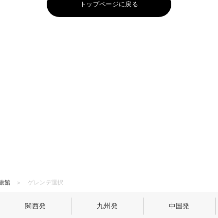
トップページに戻る
旅館
ゲレンデ選択
関西発
九州発
中国発