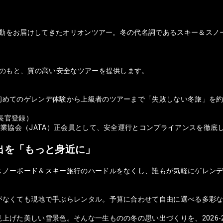
の感動をお届けしてきたオリオンツアー。冬の代名詞であるスキー＆ス
盤のもと、質の高い安全なツアーを提供します。
初めてのゲレンデ体験から上級者のツアーまで「失敗しない冬旅」を
庁長官登録）
行業協会（JATA）正会員として、安全運行とコンプライアンスを徹底
出を「もっと身近に」
スノーボード＆スキー旅行のハードルをなくし、誰もが気軽にゲレンデ
がなくても現地で手ぶらレンタル。予算に合わせて自由に選べる多彩
上げた美しい雪景色。そんな一生ものの冬の思い出づくりを、2026-