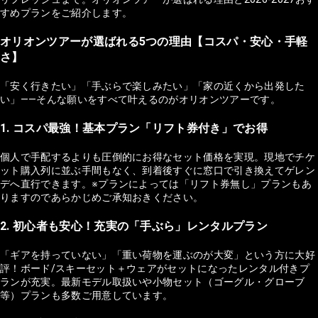
すめプランをご紹介します。
オリオンツアーが選ばれる5つの理由【コスパ・安心・手軽
さ】
「安く行きたい」「手ぶらで楽しみたい」「家の近くから出発した
い」——そんな願いをすべて叶えるのがオリオンツアーです。
1. コスパ最強！基本プラン「リフト券付き」でお得
個人で手配するよりも圧倒的にお得なセット価格を実現。現地でチケ
ット購入列に並ぶ手間もなく、到着後すぐに窓口で引き換えてゲレン
デへ直行できます。※プランによっては「リフト券無し」プランもあ
りますのであらかじめご承知おきください。
2. 初心者も安心！充実の「手ぶら」レンタルプラン
「ギアを持っていない」「重い荷物を運ぶのが大変」という方に大好
評！ボード/スキーセット＋ウェアがセットになったレンタル付きプ
ランが充実。最新モデル取扱いや小物セット（ゴーグル・グローブ
等）プランも多数ご用意しています。