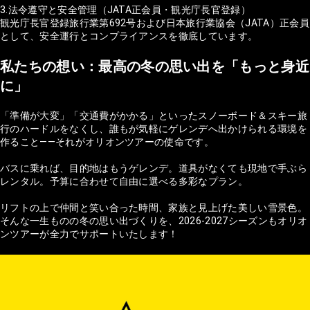
3.法令遵守と安全管理（JATA正会員・観光庁長官登録）
観光庁長官登録旅行業第692号および日本旅行業協会（JATA）正会員
として、安全運行とコンプライアンスを徹底しています。
私たちの想い：最高の冬の思い出を「もっと身近
に」
「準備が大変」「交通費がかかる」といったスノーボード＆スキー旅
行のハードルをなくし、誰もが気軽にゲレンデへ出かけられる環境を
作ること——それがオリオンツアーの使命です。
バスに乗れば、目的地はもうゲレンデ。道具がなくても現地で手ぶら
レンタル。予算に合わせて自由に選べる多彩なプラン。
リフトの上で仲間と笑い合った時間、家族と見上げた美しい雪景色。
そんな一生ものの冬の思い出づくりを、2026-2027シーズンもオリオ
ンツアーが全力でサポートいたします！