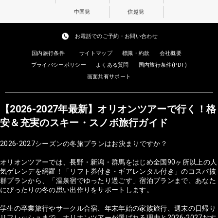
中国発
信越発
お電話でのご予約・お問い合わせ
国内旅行条件
サイトマップ
標識・約款
会社概要
プライバシーポリシー
よくある質問
国内旅行条件(PDF)
画面共有サポート
【2026-2027年最新】オリオンツアーで行く！格
安＆充実のスキー・スノボ旅行ガイド
2026-2027シーズンの冬旅プランはお決まりですか？
オリオンツアーでは、長野・新潟・群馬をはじめ全国90ヶ所以上の人
気ゲレンデを網羅！「リフト券付き・ギアレンタル付き」のコスパ抜
群プランから、「温泉宿でゆったり過ごす」宿泊プランまで、あなた
にぴったりの冬の思い出作りをサポートします。
学生の卒業旅行やサークル合宿、年末年始の家族旅行、週末の日帰り
リフレッシュまで。オリオンツアーが選ばれる理由と2026-2027おす