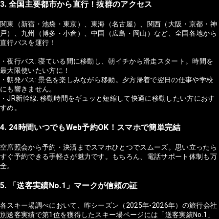
3. 全国主要都市から直行！抜群のアクセス
関東（新宿・池袋・東京）、東海（名古屋）、関西（大阪・京都・神
戸）、九州（博多・小倉）、中国（広島・岡山）など、全国各地から
直行バスを運行！
・夜行バス: 寝ている間に移動し、朝イチから滑走スタート。時間を
最大限使いたい方に！
・朝発バス: 景色を楽しみながら移動。夕方帰着で翌日の仕事や学校
にも響きません。
・JR新幹線: 移動時間をギュッと短縮して快適に移動したい方におす
すめ。
4. 24時間いつでもWeb予約OK！スマホで簡単完結
空席照会から予約・決済までスマホひとつでスムーズ。思い立ったら
すぐ予約できる手軽さが魅力です。もちろん、電話サポート体制も万
全。
5. 「送客実績No.1」マークが信頼の証
各スキー場調べにおいて、昨シーズン（2025年-2026年）の旅行会社
別送客実績で第1位を獲得したスキー場ページには「送客実績No.1」