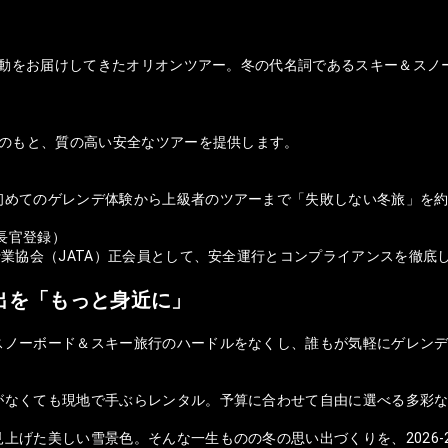
の感動をお届けしてきたオリオンツアー。冬の代名詞であるスキー＆ス
盤のもと、質の高い安全なツアーを提供します。
初めてのゲレンデ体験から上級者のツアーまで「失敗しない冬旅」を
庁長官登録）
行業協会（JATA）正会員として、安全運行とコンプライアンスを徹底
出を「もっと身近に」
スノーボード＆スキー旅行のハードルをなくし、誰もが気軽にゲレンデ
がなくても現地で手ぶらレンタル。予算に合わせて自由に選べる多彩
上げた美しい雪景色。そんな一生ものの冬の思い出づくりを、2026-