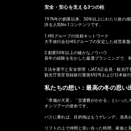
安全・安心を支える3つの柱
1976年の創業以来、50年以上にわたり旅
誇る人気No.1コンテンツです。
1.HISグループの信頼ネットワーク
大手旅行会社HISグループの安定した経営基
2.創業50年以上の確かなノウハウ
長年の経験を生かした厳選プランニングで、
3.法令遵守と安全管理（JATA正会員・観光
観光庁長官登録旅行業第692号および日本旅
私たちの想い：最高の冬の思い
「準備が大変」「交通費がかかる」といった
オンツアーの使命です。
バスに乗れば、目的地はもうゲレンデ。道具
リフトの上で仲間と笑い合った時間、家族と見