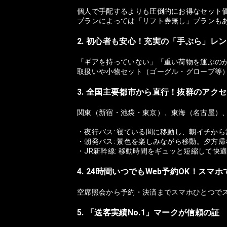
個人で手配するよりも圧倒的にお得なセット
プランによっては「リフト券無し」プランも
2. 初心者も安心！充実の「手ぶら」レ
「ギアを持っていない」「重い荷物を運ぶの
取扱いや小物セット（ゴーグル・グローブ等
3. 全国主要都市から直行！抜群のアク
関東（新宿・池袋・東京）、東海（名古屋）
・夜行バス: 寝ている間に移動し、朝イチか
・朝発バス: 景色を楽しみながら移動。夕方
・JR新幹線: 移動時間をギュッと短縮して快
4. 24時間いつでもWeb予約OK！スマ
空席照会から予約・決済までスマホひとつで
5. 「送客実績No.1」マークが信頼の証