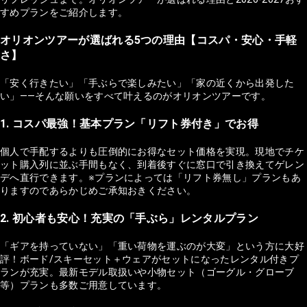
すめプランをご紹介します。
オリオンツアーが選ばれる5つの理由【コスパ・安心・手軽
さ】
「安く行きたい」「手ぶらで楽しみたい」「家の近くから出発した
い」——そんな願いをすべて叶えるのがオリオンツアーです。
1. コスパ最強！基本プラン「リフト券付き」でお得
個人で手配するよりも圧倒的にお得なセット価格を実現。現地でチケ
ット購入列に並ぶ手間もなく、到着後すぐに窓口で引き換えてゲレン
デへ直行できます。※プランによっては「リフト券無し」プランもあ
りますのであらかじめご承知おきください。
2. 初心者も安心！充実の「手ぶら」レンタルプラン
「ギアを持っていない」「重い荷物を運ぶのが大変」という方に大好
評！ボード/スキーセット＋ウェアがセットになったレンタル付きプ
ランが充実。最新モデル取扱いや小物セット（ゴーグル・グローブ
等）プランも多数ご用意しています。