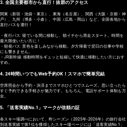
3. 全国主要都市から直行！抜群のアクセス
関東（新宿・池袋・東京）、東海（名古屋）、関西（大阪・京都・神
戸）、九州（博多・小倉）、中国（広島・岡山）など、全国各地から
直行バスを運行！
・夜行バス: 寝ている間に移動し、朝イチから滑走スタート。時間を
最大限使いたい方に！
・朝発バス: 景色を楽しみながら移動。夕方帰着で翌日の仕事や学校
にも響きません。
・JR新幹線: 移動時間をギュッと短縮して快適に移動したい方におす
すめ。
4. 24時間いつでもWeb予約OK！スマホで簡単完結
空席照会から予約・決済までスマホひとつでスムーズ。思い立ったら
すぐ予約できる手軽さが魅力です。もちろん、電話サポート体制も万
全。
5. 「送客実績No.1」マークが信頼の証
各スキー場調べにおいて、昨シーズン（2025年-2026年）の旅行会社
別送客実績で第1位を獲得したスキー場ページには「送客実績No.1」