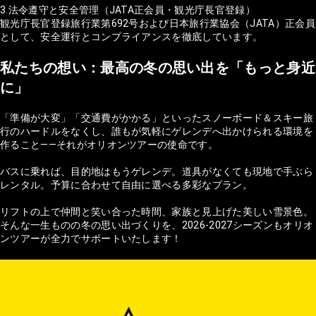
3.法令遵守と安全管理（JATA正会員・観光庁長官登録）
観光庁長官登録旅行業第692号および日本旅行業協会（JATA）正会員
として、安全運行とコンプライアンスを徹底しています。
私たちの想い：最高の冬の思い出を「もっと身近
に」
「準備が大変」「交通費がかかる」といったスノーボード＆スキー旅
行のハードルをなくし、誰もが気軽にゲレンデへ出かけられる環境を
作ること——それがオリオンツアーの使命です。
バスに乗れば、目的地はもうゲレンデ。道具がなくても現地で手ぶら
レンタル。予算に合わせて自由に選べる多彩なプラン。
リフトの上で仲間と笑い合った時間、家族と見上げた美しい雪景色。
そんな一生ものの冬の思い出づくりを、2026-2027シーズンもオリオ
ンツアーが全力でサポートいたします！