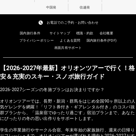
中国発
信越発
お電話でのご予約・お問い合わせ
国内旅行条件
サイトマップ
標識・約款
会社概要
プライバシーポリシー
よくある質問
国内旅行条件(PDF)
画面共有サポート
【2026-2027年最新】オリオンツアーで行く！格
安＆充実のスキー・スノボ旅行ガイド
2026-2027シーズンの冬旅プランはお決まりですか？
オリオンツアーでは、長野・新潟・群馬をはじめ全国90ヶ所以上の人
気ゲレンデを網羅！「リフト券付き・ギアレンタル付き」のコスパ抜
群プランから、「温泉宿でゆったり過ごす」宿泊プランまで、あなた
にぴったりの冬の思い出作りをサポートします。
学生の卒業旅行やサークル合宿、年末年始の家族旅行、週末の日帰り
リフレッシュまで。オリオンツアーが選ばれる理由と2026-2027おす