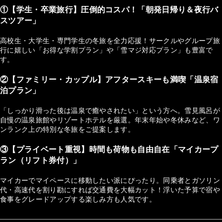
①【学生・卒業旅行】圧倒的コスパ！「朝発日帰り＆夜行バ
スツアー」
高校生・大学生・専門学生の冬旅を全力応援！サークルやグループ旅
行に嬉しい「お得な学割プラン」や「雪マジ対応プラン」も豊富で
す。
②【ファミリー・カップル】アフタースキーも満喫「温泉宿
泊プラン」
「しっかり滑った後は温泉で癒やされたい」という方へ。雪見風呂が
自慢の温泉旅館やリゾートホテルを厳選。年末年始や冬休みなど、ワ
ンランク上の特別な冬旅をご提案します。
③【プライベート重視】時間も荷物も自由自在「マイカープ
ラン（リフト券付）」
マイカーでマイペースに移動したい派にぴったり。同乗者とガソリン
代・高速代を割り勘にすれば交通費を大幅カット！浮いた予算で宿や
食事をグレードアップする楽しみ方も人気です。