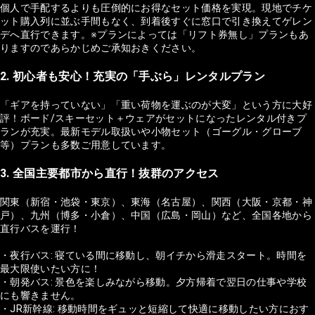
個人で手配するよりも圧倒的にお得なセット価格を実現。現地でチケ
ット購入列に並ぶ手間もなく、到着後すぐに窓口で引き換えてゲレン
デへ直行できます。※プランによっては「リフト券無し」プランもあ
りますのであらかじめご承知おきください。
2. 初心者も安心！充実の「手ぶら」レンタルプラン
「ギアを持っていない」「重い荷物を運ぶのが大変」という方に大好
評！ボード/スキーセット＋ウェアがセットになったレンタル付きプ
ランが充実。最新モデル取扱いや小物セット（ゴーグル・グローブ
等）プランも多数ご用意しています。
3. 全国主要都市から直行！抜群のアクセス
関東（新宿・池袋・東京）、東海（名古屋）、関西（大阪・京都・神
戸）、九州（博多・小倉）、中国（広島・岡山）など、全国各地から
直行バスを運行！
・夜行バス: 寝ている間に移動し、朝イチから滑走スタート。時間を
最大限使いたい方に！
・朝発バス: 景色を楽しみながら移動。夕方帰着で翌日の仕事や学校
にも響きません。
・JR新幹線: 移動時間をギュッと短縮して快適に移動したい方におす