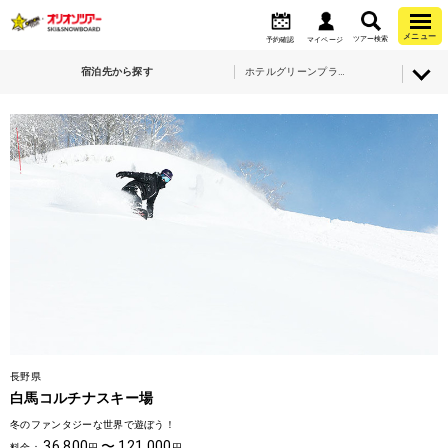
メニュー
ツアー検索
予約確認
マイページ
宿泊先から探す
ホテルグリーンプラザ白馬
長野県
白馬コルチナスキー場
冬のファンタジーな世界で遊ぼう！
36,800
〜
121,000
料金：
円
円