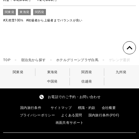
関東発
東海発
関西発
#天然雪100％
#初級者から上級者までバランスが良い
TOP
宿泊先から探す
ホテルグリーンプラザ白馬
ゲレンデ選択
関東発
東海発
関西発
九州発
中国発
信越発
お電話でのご予約・お問い合わせ
国内旅行条件
サイトマップ
標識・約款
会社概要
プライバシーポリシー
よくある質問
国内旅行条件(PDF)
画面共有サポート