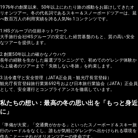
1976年の創業以来、50年以上にわたり旅の感動をお届けしてきたオ
リオンツアー。冬の代名詞であるスキー＆スノーボードツアーは、延
べ数百万人の利用実績を誇る人気No.1コンテンツです。
1.HISグループの信頼ネットワーク
大手旅行会社HISグループの安定した経営基盤のもと、質の高い安全
なツアーを提供します。
2.創業50年以上の確かなノウハウ
長年の経験を生かした厳選プランニングで、初めてのゲレンデ体験か
ら上級者のツアーまで「失敗しない冬旅」を約束します。
3.法令遵守と安全管理（JATA正会員・観光庁長官登録）
観光庁長官登録旅行業第692号および日本旅行業協会（JATA）正会員
として、安全運行とコンプライアンスを徹底しています。
私たちの想い：最高の冬の思い出を「もっと身近
に」
「準備が大変」「交通費がかかる」といったスノーボード＆スキー旅
行のハードルをなくし、誰もが気軽にゲレンデへ出かけられる環境を
作ること——それがオリオンツアーの使命です。