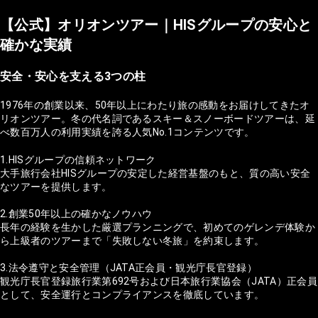
【公式】オリオンツアー｜HISグループの安心と
確かな実績
安全・安心を支える3つの柱
1976年の創業以来、50年以上にわたり旅の感動をお届けしてきたオ
リオンツアー。冬の代名詞であるスキー＆スノーボードツアーは、延
べ数百万人の利用実績を誇る人気No.1コンテンツです。
1.HISグループの信頼ネットワーク
大手旅行会社HISグループの安定した経営基盤のもと、質の高い安全
なツアーを提供します。
2.創業50年以上の確かなノウハウ
長年の経験を生かした厳選プランニングで、初めてのゲレンデ体験か
ら上級者のツアーまで「失敗しない冬旅」を約束します。
3.法令遵守と安全管理（JATA正会員・観光庁長官登録）
観光庁長官登録旅行業第692号および日本旅行業協会（JATA）正会員
として、安全運行とコンプライアンスを徹底しています。