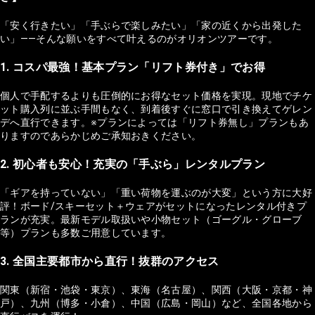
「安く行きたい」「手ぶらで楽しみたい」「家の近くから出発した
い」——そんな願いをすべて叶えるのがオリオンツアーです。
1. コスパ最強！基本プラン「リフト券付き」でお得
個人で手配するよりも圧倒的にお得なセット価格を実現。現地でチケ
ット購入列に並ぶ手間もなく、到着後すぐに窓口で引き換えてゲレン
デへ直行できます。※プランによっては「リフト券無し」プランもあ
りますのであらかじめご承知おきください。
2. 初心者も安心！充実の「手ぶら」レンタルプラン
「ギアを持っていない」「重い荷物を運ぶのが大変」という方に大好
評！ボード/スキーセット＋ウェアがセットになったレンタル付きプ
ランが充実。最新モデル取扱いや小物セット（ゴーグル・グローブ
等）プランも多数ご用意しています。
3. 全国主要都市から直行！抜群のアクセス
関東（新宿・池袋・東京）、東海（名古屋）、関西（大阪・京都・神
戸）、九州（博多・小倉）、中国（広島・岡山）など、全国各地から