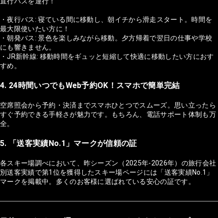
直行バスを運行！
・夜行バス: 寝ている間に移動し、朝イチから滑走スタート。時間を
最大限使いたい方に！
・朝発バス: 景色を楽しみながら移動。夕方帰着で翌日の仕事や学校
にも響きません。
・JR新幹線: 移動時間をギュッと短縮して快適に移動したい方におす
すめ。
4. 24時間いつでもWeb予約OK！スマホで簡単完結
空席照会から予約・決済までスマホひとつでスムーズ。思い立ったら
すぐ予約できる手軽さが魅力です。もちろん、電話サポート体制も万
全。
5. 「送客実績No.1」マークが信頼の証
各スキー場調べにおいて、昨シーズン（2025年-2026年）の旅行会社
別送客実績で第1位を獲得したスキー場ページには「送客実績No.1」
マークを掲載中。多くのお客様に選ばれている安心の証です。