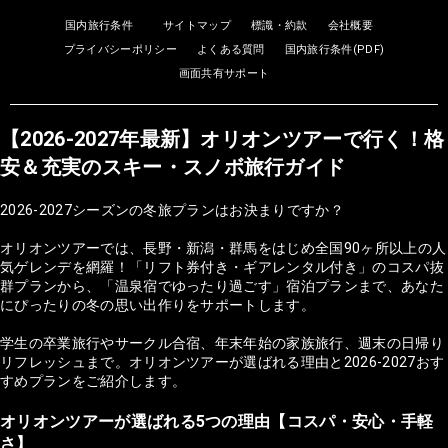
国内旅行条件
サイトマップ
標識・約款
会社概要
プライバシーポリシー
よくある質問
国内旅行条件(PDF)
画面共有サポート
【2026-2027年最新】オリオンツアーで行く！格
安＆充実のスキー・スノボ旅行ガイド
2026-2027シーズンの冬旅プランはお決まりですか？
オリオンツアーでは、長野・新潟・群馬をはじめ全国90ヶ所以上の人
気ゲレンデを網羅！「リフト券付き・ギアレンタル付き」のコスパ抜
群プランから、「温泉宿でゆったり過ごす」宿泊プランまで、あなた
にぴったりの冬の思い出作りをサポートします。
学生の卒業旅行やサークル合宿、年末年始の家族旅行、週末の日帰り
リフレッシュまで。オリオンツアーが選ばれる理由と2026-2027おす
すめプランをご紹介します。
オリオンツアーが選ばれる5つの理由【コスパ・安心・手軽
さ】