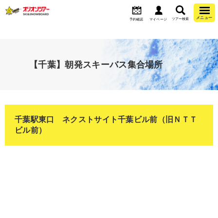
メニュー
ツアー検索
予約確認
マイページ
【千葉】朝発スキーバス集合場所
千葉駅東口 ネクストサイト千葉ビル前（旧ＮＴＴ
ビル前）