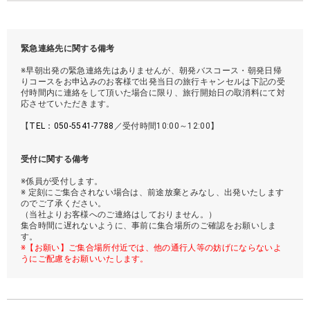
緊急連絡先に関する備考
※早朝出発の緊急連絡先はありませんが、朝発バスコース・朝発日帰
りコースをお申込みのお客様で出発当日の旅行キャンセルは下記の受
付時間内に連絡をして頂いた場合に限り、旅行開始日の取消料にて対
応させていただきます。
【
TEL：050-5541-7788
／受付時間10:00～12:00】
受付に関する備考
※係員が受付します。
※ 定刻にご集合されない場合は、前途放棄とみなし、出発いたします
のでご了承ください。
（当社よりお客様へのご連絡はしておりません。）
集合時間に遅れないように、事前に集合場所のご確認をお願いしま
す。
※【お願い】ご集合場所付近では、他の通行人等の妨げにならないよ
うにご配慮をお願いいたします。