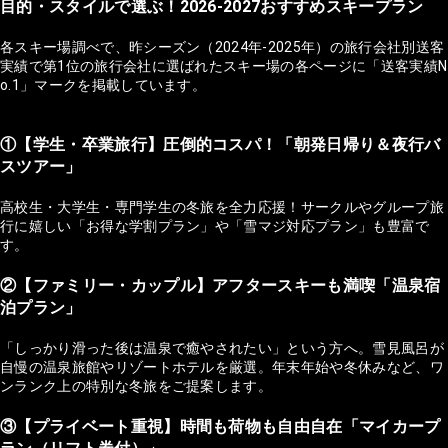
目的・スタイルで選ぶ！2026-2027おすすめスキープラン
各スキー場調べで、昨シーズン（2024年-2025年）の旅行会社別送客
実績で第1位の旅行会社に選ばれたスキー場の各ページに「送客実績N
o.1」マークを掲載しています。
①【学生・卒業旅行】圧倒的コスパ！「朝発日帰り＆夜行バ
スツアー」
高校生・大学生・専門学生の冬旅を全力応援！サークルやグループ旅
行に嬉しい「お得な学割プラン」や「雪マジ対応プラン」も豊富で
す。
②【ファミリー・カップル】アフタースキーも満喫「温泉宿
泊プラン」
「しっかり滑った後は温泉で癒やされたい」という方へ。雪見風呂が
自慢の温泉旅館やリゾートホテルを厳選。年末年始や冬休みなど、ワ
ンランク上の特別な冬旅をご提案します。
③【プライベート重視】時間も荷物も自由自在「マイカープ