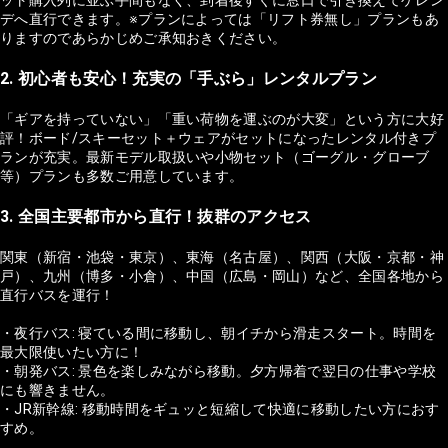
ット購入列に並ぶ手間もなく、到着後すぐに窓口で引き換えてゲレン
デへ直行できます。※プランによっては「リフト券無し」プランもあ
りますのであらかじめご承知おきください。
2. 初心者も安心！充実の「手ぶら」レンタルプラン
「ギアを持っていない」「重い荷物を運ぶのが大変」という方に大好
評！ボード/スキーセット＋ウェアがセットになったレンタル付きプ
ランが充実。最新モデル取扱いや小物セット（ゴーグル・グローブ
等）プランも多数ご用意しています。
3. 全国主要都市から直行！抜群のアクセス
関東（新宿・池袋・東京）、東海（名古屋）、関西（大阪・京都・神
戸）、九州（博多・小倉）、中国（広島・岡山）など、全国各地から
直行バスを運行！
・夜行バス: 寝ている間に移動し、朝イチから滑走スタート。時間を
最大限使いたい方に！
・朝発バス: 景色を楽しみながら移動。夕方帰着で翌日の仕事や学校
にも響きません。
・JR新幹線: 移動時間をギュッと短縮して快適に移動したい方におす
すめ。