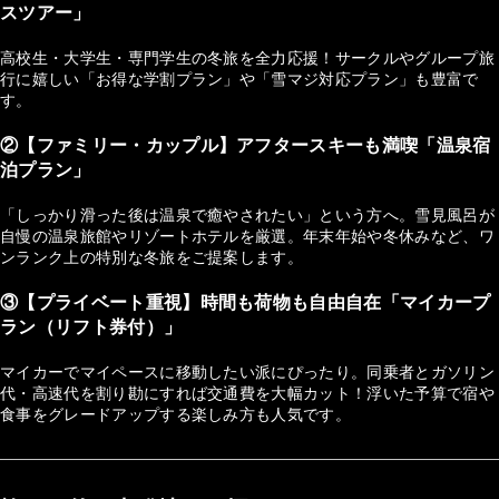
スツアー」
高校生・大学生・専門学生の冬旅を全力応援！サークルやグループ旅
行に嬉しい「お得な学割プラン」や「雪マジ対応プラン」も豊富で
す。
②【ファミリー・カップル】アフタースキーも満喫「温泉宿
泊プラン」
「しっかり滑った後は温泉で癒やされたい」という方へ。雪見風呂が
自慢の温泉旅館やリゾートホテルを厳選。年末年始や冬休みなど、ワ
ンランク上の特別な冬旅をご提案します。
③【プライベート重視】時間も荷物も自由自在「マイカープ
ラン（リフト券付）」
マイカーでマイペースに移動したい派にぴったり。同乗者とガソリン
代・高速代を割り勘にすれば交通費を大幅カット！浮いた予算で宿や
食事をグレードアップする楽しみ方も人気です。