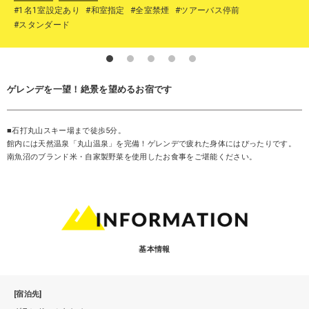
#1名1室設定あり
#和室指定
#全室禁煙
#ツアーバス停前
#スタンダード
ゲレンデを一望！絶景を望めるお宿です
■石打丸山スキー場まで徒歩5分。
館内には天然温泉「丸山温泉」を完備！ゲレンデで疲れた身体にはぴったりです。
南魚沼のブランド米・自家製野菜を使用したお食事をご堪能ください。
基本情報
[宿泊先]