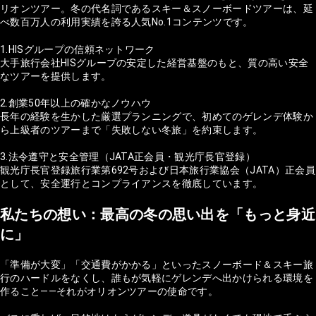
リオンツアー。冬の代名詞であるスキー＆スノーボードツアーは、延
べ数百万人の利用実績を誇る人気No.1コンテンツです。
1.HISグループの信頼ネットワーク
大手旅行会社HISグループの安定した経営基盤のもと、質の高い安全
なツアーを提供します。
2.創業50年以上の確かなノウハウ
長年の経験を生かした厳選プランニングで、初めてのゲレンデ体験か
ら上級者のツアーまで「失敗しない冬旅」を約束します。
3.法令遵守と安全管理（JATA正会員・観光庁長官登録）
観光庁長官登録旅行業第692号および日本旅行業協会（JATA）正会員
として、安全運行とコンプライアンスを徹底しています。
私たちの想い：最高の冬の思い出を「もっと身近
に」
「準備が大変」「交通費がかかる」といったスノーボード＆スキー旅
行のハードルをなくし、誰もが気軽にゲレンデへ出かけられる環境を
作ること——それがオリオンツアーの使命です。