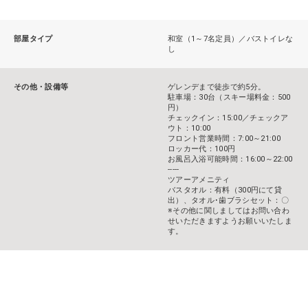
部屋タイプ
和室（1～7名定員）／バストイレな
し
その他・設備等
ゲレンデまで徒歩で約5分。
駐車場：30台（スキー場料金：500
円）
チェックイン：15:00／チェックア
ウト：10:00
フロント営業時間：7:00～21:00
ロッカー代：100円
お風呂入浴可能時間：16:00～22:00
-----
ツアーアメニティ
バスタオル：有料（300円にて貸
出）、タオル･歯ブラシセット：〇
※その他に関しましてはお問い合わ
せいただきますようお願いいたしま
す。