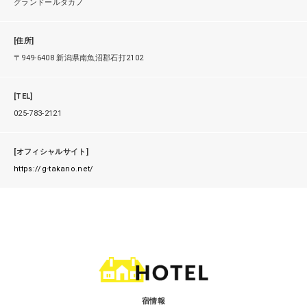
グランドールタカノ
[住所]
〒949-6408 新潟県南魚沼郡石打2102
[TEL]
025-783-2121
[オフィシャルサイト]
https://g-takano.net/
宿情報