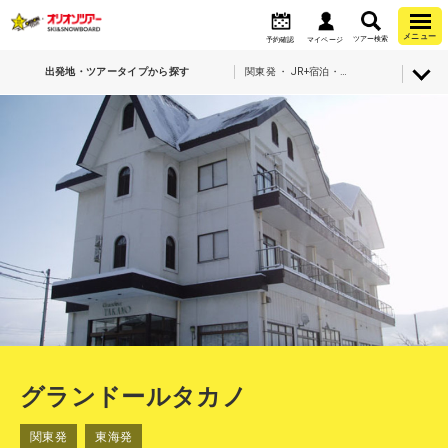
メニュー
ツアー検索
予約確認
マイページ
出発地・ツアータイプから探す
関東発 ・ JR+宿泊・石打丸山スキー場・グランドールタカノ
グランドールタカノ
関東発
東海発