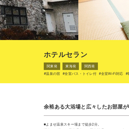
ホテルセラン
関東発
東海発
関西発
#温泉の宿
#全室バス・トイレ付
#全室Wi-Fi対応
#
余裕ある大浴場と広々したお部屋が
■よませ温泉スキー場まで徒歩2分。