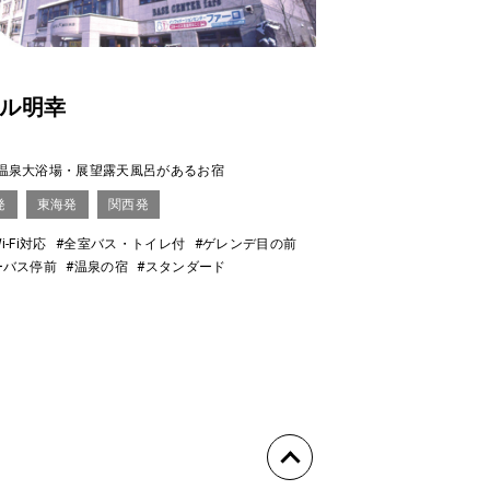
ル明幸
温泉大浴場・展望露天風呂があるお宿
発
東海発
関西発
i-Fi対応
#全室バス・トイレ付
#ゲレンデ目の前
ーバス停前
#温泉の宿
#スタンダード