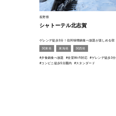
長野県
シャトーテル北志賀
ゲレンデ徒歩3分！信州味噌鍋食べ放題が楽しめる宿
関東発
東海発
関西発
#夕食鍋食べ放題
#全室Wi-Fi対応
#ゲレンデ徒歩3
#コンビニ徒歩5分圏内
#スタンダード