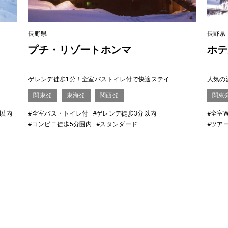
長野県
長野県
プチ・リゾートホンマ
ホテ
ゲレンデ徒歩1分！全室バストイレ付で快適ステイ
人気の
関東発
東海発
関西発
関東
分以内
#全室バス・トイレ付
#ゲレンデ徒歩3分以内
#全室W
#コンビニ徒歩5分圏内
#スタンダード
#ツア