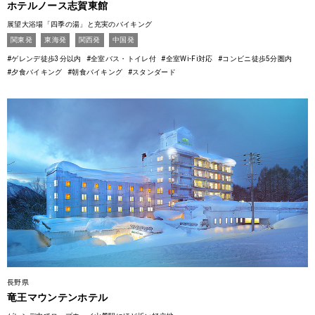
ホテルノース志賀東館
展望大浴場「四季の湯」と充実のバイキング
関東発
東海発
関西発
中国発
#ゲレンデ徒歩3分以内
#全室バス・トイレ付
#全室Wi-Fi対応
#コンビニ徒歩5分圏内
#夕食バイキング
#朝食バイキング
#スタンダード
長野県
竜王マウンテンホテル