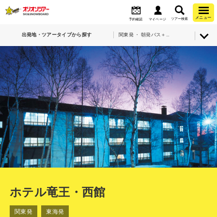
メニュー
ツアー検索
予約確認
マイページ
出発地・ツアータイプから探す
関東発 ・ 朝発バス＋宿泊・竜王スキーパーク・ホテル竜王・西館
ホテル竜王・西館
関東発
東海発