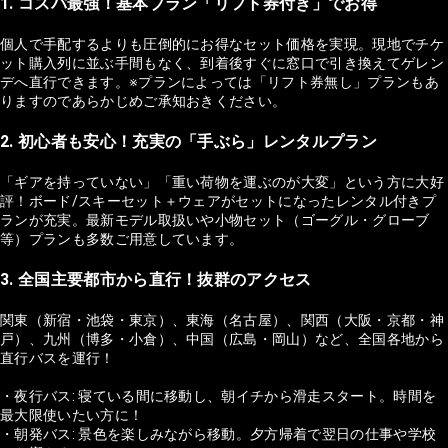
1. コスパ最強！基本プラン「リフト券付き」でお得
個人で手配するよりも圧倒的にお得なセット価格を実現。現地でチケ
ット購入列に並ぶ手間もなく、到着後すぐに窓口で引き換えてゲレン
デへ直行できます。※プランによっては「リフト券無し」プランもあ
りますのであらかじめご承知おきください。
2. 初心者も安心！充実の「手ぶら」レンタルプラン
「ギアを持っていない」「重い荷物を運ぶのが大変」という方に大好
評！ボード/スキーセット＋ウェアがセットになったレンタル付きプ
ランが充実。最新モデル取扱いや小物セット（ゴーグル・グローブ
等）プランも多数ご用意しています。
3. 全国主要都市から直行！抜群のアクセス
関東（新宿・池袋・東京）、東海（名古屋）、関西（大阪・京都・神
戸）、九州（博多・小倉）、中国（広島・岡山）など、全国各地から
直行バスを運行！
・夜行バス: 寝ている間に移動し、朝イチから滑走スタート。時間を
最大限使いたい方に！
・朝発バス: 景色を楽しみながら移動。夕方帰着で翌日の仕事や学校