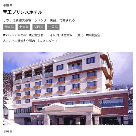
長野県
竜王プリンスホテル
サウナ付展望大浴場「ラベンダー風呂」で癒される
関東発
東海発
関西発
中国発
#ゲレンデ目の前
#全室洗面・トイレ付
#全室Wi-Fi対応
#和室指定
#コンビニ徒歩5分圏内
#スタンダード
長野県