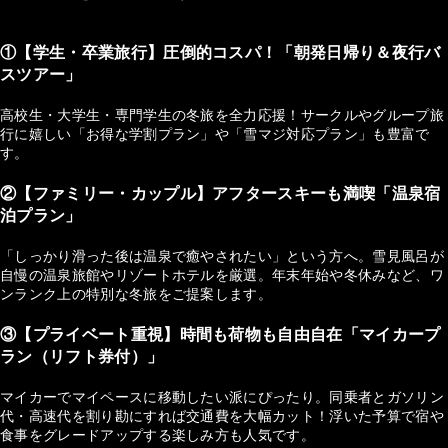
①【学生・卒業旅行】圧倒的コスパ！「朝発日帰り＆夜行バ
スツアー」
高校生・大学生・専門学生の冬旅を全力応援！サークルやグループ旅
行に嬉しい「お得な学割プラン」や「雪マジ対応プラン」も豊富で
す。
②【ファミリー・カップル】アフタースキーも満喫「温泉宿
泊プラン」
「しっかり滑った後は温泉で癒やされたい」という方へ。雪見風呂が
自慢の温泉旅館やリゾートホテルを厳選。年末年始や冬休みなど、ワ
ンランク上の特別な冬旅をご提案します。
③【プライベート重視】時間も荷物も自由自在「マイカープ
ラン（リフト券付）」
マイカーでマイペースに移動したい派にぴったり。同乗者とガソリン
代・高速代を割り勘にすれば交通費を大幅カット！浮いた予算で宿や
食事をグレードアップする楽しみ方も人気です。