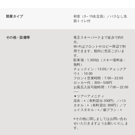
部屋タイプ
和室（3～15名定員）／バスなし洗
面トイレ付
その他・設備等
竜王スキーパークまで徒歩で約0
分。
Wi-Fiはフロントやロビー周辺で利
用できます。館内に売店ございま
す。
駐車場：1,500台（スキー場料金：
無料）
チェックイン：15:00／チェックア
ウト：10:00
フロント営業時間：7:00～22:00
ロッカー代：300～500円
お風呂入浴可能時間：17:00～22:00
-----
▼ツアーアメニティ
浴衣：×（有料貸出:300円）／バス
タオル：×（有料貸出:300円）／フ
ェイスタオル：○／歯ブラシ：○
※その他に関しましてはお問い合わ
せいただきますようお願いいたしま
す。