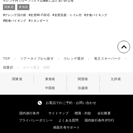
ゲレンデ内でロープウェイ山麓駅にほど近い好立地
関東発
東海発
#ゲレンデ目の前
#全室Wi-Fi対応
#全室洗面・トイレ付
#夕食バイキング
#朝食バイキング
#スタンダード
TOP
ツアータイプから探す
ゲレンデ選択
竜王スキーパーク
宿選択
ホテル竜王・西館
関東発
東海発
関西発
九州発
中国発
信越発
お電話でのご予約・お問い合わせ
国内旅行条件
サイトマップ
標識・約款
会社概要
プライバシーポリシー
よくある質問
国内旅行条件(PDF)
画面共有サポート