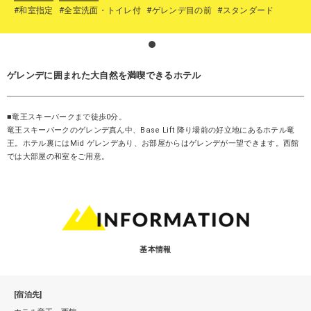
#和室指定
#全室洗面・トイレ付
#ゲレンデ目の前
#スタンダード
ゲレンデに囲まれた大自然を満喫できるホテル
■竜王スキーパークまで徒歩0分。
竜王スキーパークのゲレンデ真ん中、Base Lift 降り場前の好立地にあるホテル竜
王。ホテル裏にはMid ゲレンデあり、お部屋からはゲレンデが一望できます。西館
では大部屋の和室をご用意。
基本情報
[宿泊先]