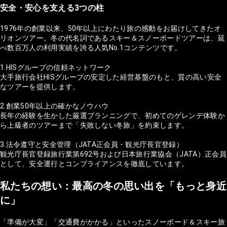
安全・安心を支える3つの柱
1976年の創業以来、50年以上にわたり旅の感動をお届けしてきたオ
リオンツアー。冬の代名詞であるスキー＆スノーボードツアーは、延
べ数百万人の利用実績を誇る人気No.1コンテンツです。
1.HISグループの信頼ネットワーク
大手旅行会社HISグループの安定した経営基盤のもと、質の高い安全
なツアーを提供します。
2.創業50年以上の確かなノウハウ
長年の経験を生かした厳選プランニングで、初めてのゲレンデ体験か
ら上級者のツアーまで「失敗しない冬旅」を約束します。
3.法令遵守と安全管理（JATA正会員・観光庁長官登録）
観光庁長官登録旅行業第692号および日本旅行業協会（JATA）正会員
として、安全運行とコンプライアンスを徹底しています。
私たちの想い：最高の冬の思い出を「もっと身近
に」
「準備が大変」「交通費がかかる」といったスノーボード＆スキー旅