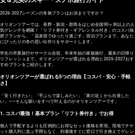
2026-2027シーズンの冬旅プランはお決まりですか？
オリオンツアーでは、長野・新潟・群馬をはじめ全国90ヶ所以上の人
気ゲレンデを網羅！「リフト券付き・ギアレンタル付き」のコスパ抜
群プランから、「温泉宿でゆったり過ごす」宿泊プランまで、あなた
にぴったりの冬の思い出作りをサポートします。
学生の卒業旅行やサークル合宿、年末年始の家族旅行、週末の日帰り
リフレッシュまで。オリオンツアーが選ばれる理由と2026-2027おす
すめプランをご紹介します。
オリオンツアーが選ばれる5つの理由【コスパ・安心・手軽
さ】
「安く行きたい」「手ぶらで楽しみたい」「家の近くから出発した
い」——そんな願いをすべて叶えるのがオリオンツアーです。
1. コスパ最強！基本プラン「リフト券付き」でお得
個人で手配するよりも圧倒的にお得なセット価格を実現。現地でチケ
ット購入列に並ぶ手間もなく、到着後すぐに窓口で引き換えてゲレン