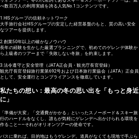
べ数百万人の利用実績を誇る人気No.1コンテンツです。
1.HISグループの信頼ネットワーク
大手旅行会社HISグループの安定した経営基盤のもと、質の高い安全
なツアーを提供します。
2.創業50年以上の確かなノウハウ
長年の経験を生かした厳選プランニングで、初めてのゲレンデ体験か
ら上級者のツアーまで「失敗しない冬旅」を約束します。
3.法令遵守と安全管理（JATA正会員・観光庁長官登録）
観光庁長官登録旅行業第692号および日本旅行業協会（JATA）正会員
として、安全運行とコンプライアンスを徹底しています。
私たちの想い：最高の冬の思い出を「もっと身近
に」
「準備が大変」「交通費がかかる」といったスノーボード＆スキー旅
行のハードルをなくし、誰もが気軽にゲレンデへ出かけられる環境を
作ること——それがオリオンツアーの使命です。
バスに乗れば、目的地はもうゲレンデ。道具がなくても現地で手ぶら