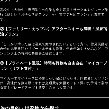
高校生・大学生・専門学生の冬旅を全力応援！サークルやグループ旅
行に嬉しい「お得な学割プラン」や「雪マジ対応プラン」も豊富で
す。
②【ファミリー・カップル】アフタースキーも満喫「温泉宿
泊プラン」
「しっかり滑った後は温泉で癒やされたい」という方へ。雪見風呂が
自慢の温泉旅館やリゾートホテルを厳選。年末年始や冬休みなど、ワ
ンランク上の特別な冬旅をご提案します。
③【プライベート重視】時間も荷物も自由自在「マイカープ
ラン（リフト券付）」
マイカーでマイペースに移動したい派にぴったり。同乗者とガソリン
代・高速代を割り勘にすれば交通費を大幅カット！浮いた予算で宿や
食事をグレードアップする楽しみ方も人気です。
旅の目的・出発地から探す