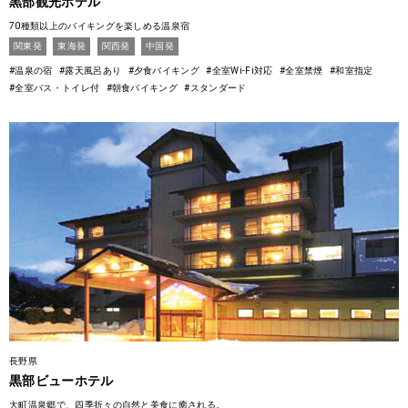
黒部観光ホテル
70種類以上のバイキングを楽しめる温泉宿
関東発
東海発
関西発
中国発
#温泉の宿
#露天風呂あり
#夕食バイキング
#全室Wi-Fi対応
#全室禁煙
#和室指定
#全室バス・トイレ付
#朝食バイキング
#スタンダード
長野県
黒部ビューホテル
大町温泉郷で、四季折々の自然と美食に癒される。