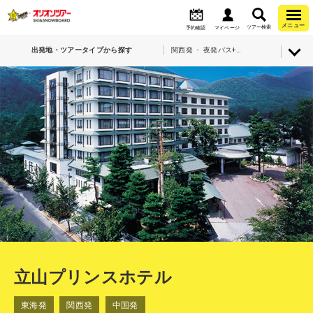
メニュー
ツアー検索
予約確認
マイページ
出発地・ツアータイプから探す
関西発 ・ 夜発バス+宿泊・爺ガ岳スキー場・立山プリンスホテル
立山プリンスホテル
東海発
関西発
中国発