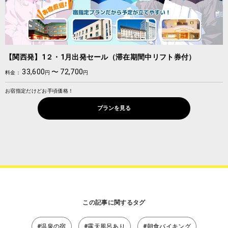
【関西発】1２・1月出発セール（滞在期間中リフト券付）
33,600
〜
72,700
料金：
円
円
お宿指定だけどお手頃価格！
プランを見る
この記事に関するタグ
#温泉の宿
#露天風呂あり
#朝食バイキング