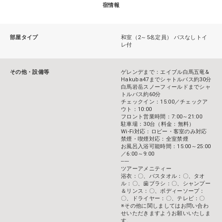
宿情報
部屋タイプ
和室（2～5名定員） バスなしトイ
レ付
その他・設備等
ゲレンデまで：エイブル白馬五竜&
Hakuba47までシャトルバス約30分
白馬岩岳スノーフィールドまでシャ
トルバス約60分
チェックイン：15:00／チェックア
ウト：10:00
フロント営業時間：7:00～21:00
駐車場：30台（料金：無料）
Wi-Fi対応：ロビー・客室のみ対応
禁煙・喫煙対応：全室禁煙
お風呂入浴可能時間：15:00～25:00
／6:00～9:00
-----
ツアーアメニティー
浴衣：〇、バスタオル：〇、タオ
ル：〇、歯ブラシ：〇、シャンプー
＆リンス：〇、ボディーソープ：
〇、ドライヤー：〇、テレビ：〇
※その他に関しましてはお問い合わ
せいただきますようお願いいたしま
す。