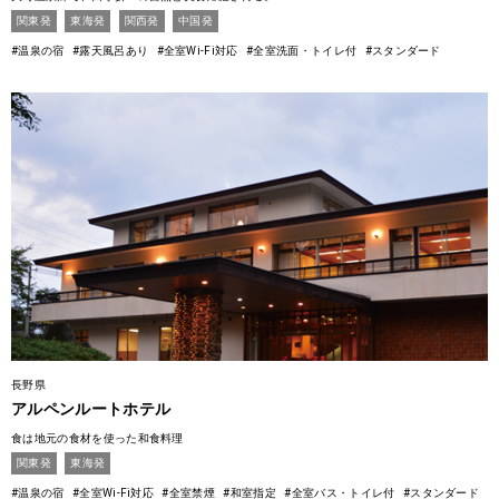
関東発
東海発
関西発
中国発
#温泉の宿
#露天風呂あり
#全室Wi-Fi対応
#全室洗面・トイレ付
#スタンダード
長野県
アルペンルートホテル
食は地元の食材を使った和食料理
関東発
東海発
#温泉の宿
#全室Wi-Fi対応
#全室禁煙
#和室指定
#全室バス・トイレ付
#スタンダード