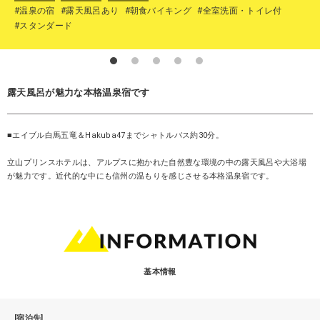
#温泉の宿
#露天風呂あり
#朝食バイキング
#全室洗面・トイレ付
#スタンダード
露天風呂が魅力な本格温泉宿です
■エイブル白馬五竜＆Hakuba47までシャトルバス約30分。
立山プリンスホテルは、アルプスに抱かれた自然豊な環境の中の露天風呂や大浴場
が魅力です。近代的な中にも信州の温もりを感じさせる本格温泉宿です。
基本情報
[宿泊先]