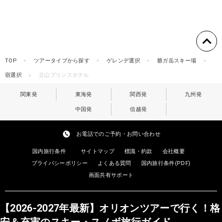
TOP
ツアータイプから探す
ゲレンデ選択
爺ガ岳スキー場
宿選択
立山プリンスホテル
関東発
東海発
関西発
九州発
中国発
信越発
お電話でのご予約・お問い合わせ
国内旅行条件
サイトマップ
標識・約款
会社概要
プライバシーポリシー
よくある質問
国内旅行条件(PDF)
画面共有サポート
【2026-2027年最新】オリオンツアーで行く！格
安＆充実のスキー・スノボ旅行ガイド