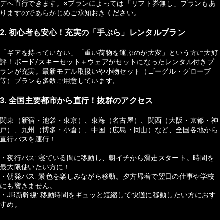
デへ直行できます。※プランによっては「リフト券無し」プランもあ
りますのであらかじめご承知おきください。
2. 初心者も安心！充実の「手ぶら」レンタルプラン
「ギアを持っていない」「重い荷物を運ぶのが大変」という方に大好
評！ボード/スキーセット＋ウェアがセットになったレンタル付きプ
ランが充実。最新モデル取扱いや小物セット（ゴーグル・グローブ
等）プランも多数ご用意しています。
3. 全国主要都市から直行！抜群のアクセス
関東（新宿・池袋・東京）、東海（名古屋）、関西（大阪・京都・神
戸）、九州（博多・小倉）、中国（広島・岡山）など、全国各地から
直行バスを運行！
・夜行バス: 寝ている間に移動し、朝イチから滑走スタート。時間を
最大限使いたい方に！
・朝発バス: 景色を楽しみながら移動。夕方帰着で翌日の仕事や学校
にも響きません。
・JR新幹線: 移動時間をギュッと短縮して快適に移動したい方におす
すめ。