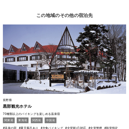
この地域のその他の宿泊先
長野県
黒部観光ホテル
70種類以上のバイキングを楽しめる温泉宿
関東発
東海発
関西発
中国発
#温泉の宿
#露天風呂あり
#夕食バイキング
#全室Wi-Fi対応
#全室禁煙
#和室指定