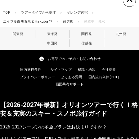
TOP
ツアータイプから探す
ゲレンデ選択
エイブル白馬五竜＆Hakuba47
宿選択
緑翠亭 景水
関東発
東海発
関西発
九州発
中国発
信越発
お電話でのご予約・お問い合わせ
国内旅行条件
サイトマップ
標識・約款
会社概要
プライバシーポリシー
よくある質問
国内旅行条件(PDF)
画面共有サポート
【2026-2027年最新】オリオンツアーで行く！格
安＆充実のスキー・スノボ旅行ガイド
2026-2027シーズンの冬旅プランはお決まりですか？
オリオンツアーでは、長野・新潟・群馬をはじめ全国90ヶ所以上の人