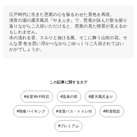
江戸時代に生きた芭蕉の心を振るわせた景色を再現。
清音の湯の露天風呂『やまぶき』で、芭蕉が詠んだ歌を振り
返りながらご入浴いただけると、芭蕉の見た情景が見えるか
もしれません。
水の流れる音、スルリと抜ける風、そこに舞う山吹の花、そ
んな景 色を思い浮かべながらごゆっくりご入浴されてはい
かがでしょうか。
この記事に関するタグ
#全室Wi-Fi対応
#温泉の宿
#露天風呂あり
#朝食バイキング
#全室バス・トイレ付
#和室指定
#プレミアム