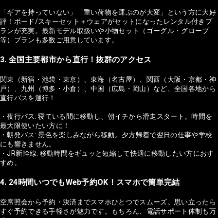
「ギアを持っていない」「重い荷物を運ぶのが大変」という方に大好
評！ボード/スキーセット＋ウェアがセットになったレンタル付きプ
ランが充実。最新モデル取扱いや小物セット（ゴーグル・グローブ
等）プランも多数ご用意しています。
3. 全国主要都市から直行！抜群のアクセス
関東（新宿・池袋・東京）、東海（名古屋）、関西（大阪・京都・神
戸）、九州（博多・小倉）、中国（広島・岡山）など、全国各地から
直行バスを運行！
・夜行バス: 寝ている間に移動し、朝イチから滑走スタート。時間を
最大限使いたい方に！
・朝発バス: 景色を楽しみながら移動。夕方帰着で翌日の仕事や学校
にも響きません。
・JR新幹線: 移動時間をギュッと短縮して快適に移動したい方におす
すめ。
4. 24時間いつでもWeb予約OK！スマホで簡単完結
空席照会から予約・決済までスマホひとつでスムーズ。思い立ったら
すぐ予約できる手軽さが魅力です。もちろん、電話サポート体制も万