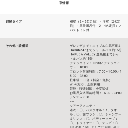
宿情報
部屋タイプ
和室（2～5名定員）・洋室（2名定
員）・露天風呂付（2～4名定員）／
バストイレ付
その他・設備等
ゲレンデまで：エイブル白馬五竜&
Hakuba47までシャトルバス約15分
HAKUBA VALLEY 鹿島槍までシャ
トルバス約15分
チェックイン：15:00／チェックア
ウト：10:00
フロント営業時間：7:00～10:00／1
5:00～22:00
駐車場：30台（料金：無料）
Wi-Fi対応：全館利用
禁煙・喫煙対応：全室禁煙
お風呂入浴可能時間：15:00～24:00
／5:30～9:30
-----
ツアーアメニティ
浴衣：〇、バスタオル：○、タオ
ル：〇、歯ブラシ：〇、シャンプー
＆リンス：〇、ボディーソープ：
〇、ドライヤー：〇、テレビ：〇
※その他に関しましてはお問い合わ