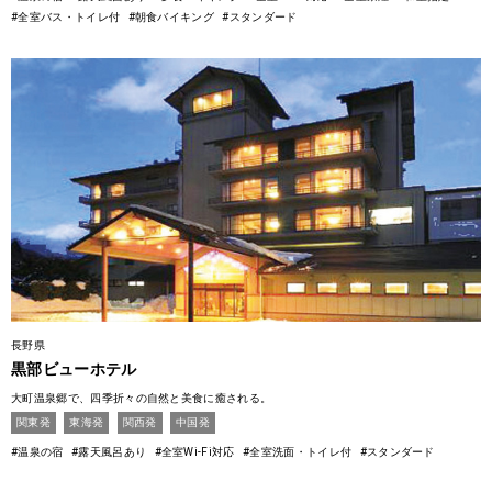
#全室バス・トイレ付
#朝食バイキング
#スタンダード
長野県
黒部ビューホテル
大町温泉郷で、四季折々の自然と美食に癒される。
関東発
東海発
関西発
中国発
#温泉の宿
#露天風呂あり
#全室Wi-Fi対応
#全室洗面・トイレ付
#スタンダード