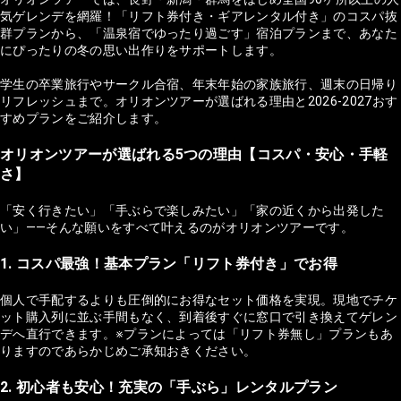
気ゲレンデを網羅！「リフト券付き・ギアレンタル付き」のコスパ抜
群プランから、「温泉宿でゆったり過ごす」宿泊プランまで、あなた
にぴったりの冬の思い出作りをサポートします。
学生の卒業旅行やサークル合宿、年末年始の家族旅行、週末の日帰り
リフレッシュまで。オリオンツアーが選ばれる理由と2026-2027おす
すめプランをご紹介します。
オリオンツアーが選ばれる5つの理由【コスパ・安心・手軽
さ】
「安く行きたい」「手ぶらで楽しみたい」「家の近くから出発した
い」——そんな願いをすべて叶えるのがオリオンツアーです。
1. コスパ最強！基本プラン「リフト券付き」でお得
個人で手配するよりも圧倒的にお得なセット価格を実現。現地でチケ
ット購入列に並ぶ手間もなく、到着後すぐに窓口で引き換えてゲレン
デへ直行できます。※プランによっては「リフト券無し」プランもあ
りますのであらかじめご承知おきください。
2. 初心者も安心！充実の「手ぶら」レンタルプラン