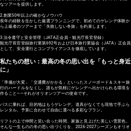
なツアーを提供します。
2.創業50年以上の確かなノウハウ
長年の経験を生かした厳選プランニングで、初めてのゲレンデ体験か
ら上級者のツアーまで「失敗しない冬旅」を約束します。
3.法令遵守と安全管理（JATA正会員・観光庁長官登録）
観光庁長官登録旅行業第692号および日本旅行業協会（JATA）正会員
として、安全運行とコンプライアンスを徹底しています。
私たちの想い：最高の冬の思い出を「もっと身近
に」
「準備が大変」「交通費がかかる」といったスノーボード＆スキー旅
行のハードルをなくし、誰もが気軽にゲレンデへ出かけられる環境を
作ること——それがオリオンツアーの使命です。
バスに乗れば、目的地はもうゲレンデ。道具がなくても現地で手ぶら
レンタル。予算に合わせて自由に選べる多彩なプラン。
リフトの上で仲間と笑い合った時間、家族と見上げた美しい雪景色。
そんな一生ものの冬の思い出づくりを、2026-2027シーズンもオリオ