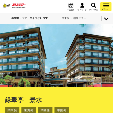
メニュー
ツアー検索
予約確認
マイページ
出発地・ツアータイプから探す
関東発 ・ 朝発バス＋宿泊・エイブル白馬五竜＆Hakuba47・緑翠亭 景水
緑翠亭 景水
関東発
東海発
関西発
中国発