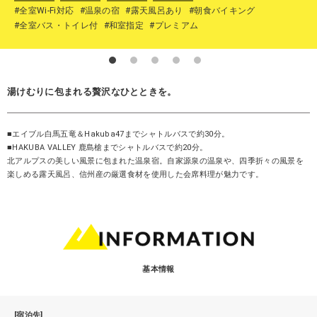
#全室Wi-Fi対応
#温泉の宿
#露天風呂あり
#朝食バイキング
#全室バス・トイレ付
#和室指定
#プレミアム
湯けむりに包まれる贅沢なひとときを。
■エイブル白馬五竜＆Hakuba47までシャトルバスで約30分。
■HAKUBA VALLEY 鹿島槍までシャトルバスで約20分。
北アルプスの美しい風景に包まれた温泉宿。自家源泉の温泉や、四季折々の風景を
楽しめる露天風呂、信州産の厳選食材を使用した会席料理が魅力です。
基本情報
[宿泊先]