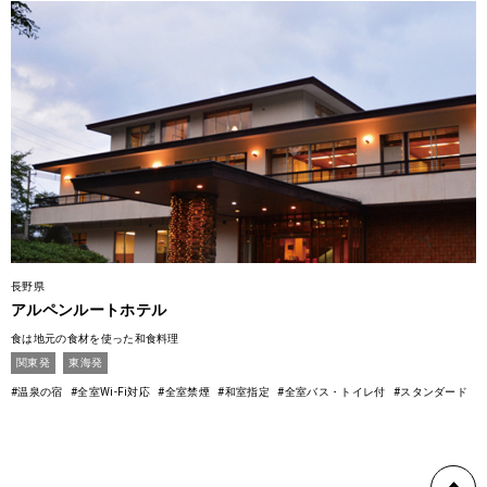
長野県
アルペンルートホテル
食は地元の食材を使った和食料理
関東発
東海発
#温泉の宿
#全室Wi-Fi対応
#全室禁煙
#和室指定
#全室バス・トイレ付
#スタンダード