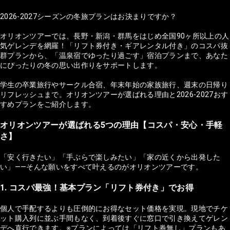
2026-2027シーズンの冬旅プランはお決まりですか？
オリオンツアーでは、長野・新潟・群馬をはじめ全国90ヶ所以上の人
気ゲレンデを網羅！「リフト券付き・ギアレンタル付き」のコスパ抜
群プランから、「温泉宿でゆったり過ごす」宿泊プランまで、あなた
にぴったりの冬の思い出作りをサポートします。
学生の卒業旅行やサークル合宿、年末年始の家族旅行、週末の日帰り
リフレッシュまで。オリオンツアーが選ばれる理由と2026-2027おす
すめプランをご紹介します。
オリオンツアーが選ばれる5つの理由【コスパ・安心・手軽
さ】
「安く行きたい」「手ぶらで楽しみたい」「家の近くから出発した
い」——そんな願いをすべて叶えるのがオリオンツアーです。
1. コスパ最強！基本プラン「リフト券付き」でお得
個人で手配するよりも圧倒的にお得なセット価格を実現。現地でチケ
ット購入列に並ぶ手間もなく、到着後すぐに窓口で引き換えてゲレン
デへ直行できます。※プランによっては「リフト券無し」プランもあ