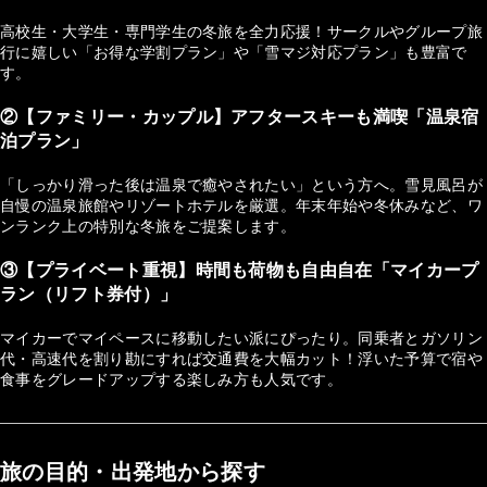
高校生・大学生・専門学生の冬旅を全力応援！サークルやグループ旅
行に嬉しい「お得な学割プラン」や「雪マジ対応プラン」も豊富で
す。
②【ファミリー・カップル】アフタースキーも満喫「温泉宿
泊プラン」
「しっかり滑った後は温泉で癒やされたい」という方へ。雪見風呂が
自慢の温泉旅館やリゾートホテルを厳選。年末年始や冬休みなど、ワ
ンランク上の特別な冬旅をご提案します。
③【プライベート重視】時間も荷物も自由自在「マイカープ
ラン（リフト券付）」
マイカーでマイペースに移動したい派にぴったり。同乗者とガソリン
代・高速代を割り勘にすれば交通費を大幅カット！浮いた予算で宿や
食事をグレードアップする楽しみ方も人気です。
旅の目的・出発地から探す