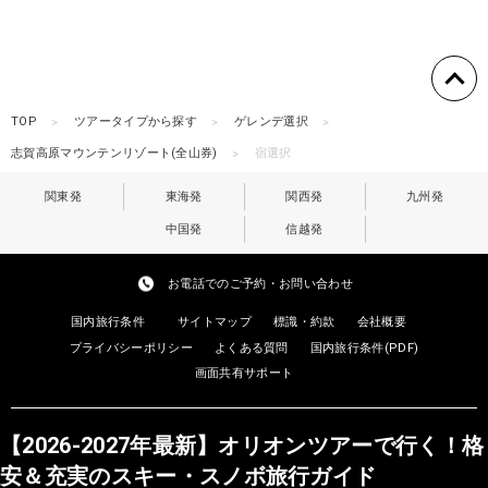
TOP
ツアータイプから探す
ゲレンデ選択
志賀高原マウンテンリゾート(全山券)
宿選択
関東発
東海発
関西発
九州発
中国発
信越発
お電話でのご予約・お問い合わせ
国内旅行条件
サイトマップ
標識・約款
会社概要
プライバシーポリシー
よくある質問
国内旅行条件(PDF)
画面共有サポート
【2026-2027年最新】オリオンツアーで行く！格
安＆充実のスキー・スノボ旅行ガイド