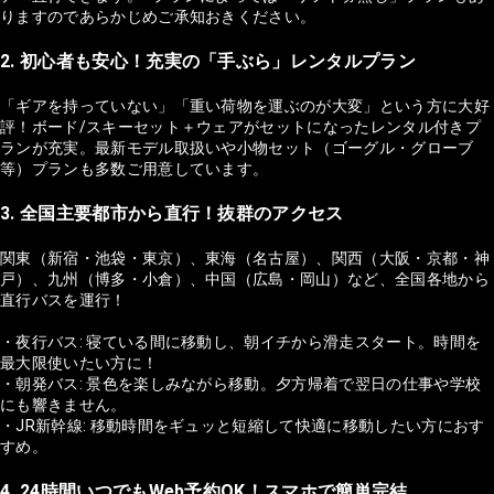
りますのであらかじめご承知おきください。
2. 初心者も安心！充実の「手ぶら」レンタルプラン
「ギアを持っていない」「重い荷物を運ぶのが大変」という方に大好
評！ボード/スキーセット＋ウェアがセットになったレンタル付きプ
ランが充実。最新モデル取扱いや小物セット（ゴーグル・グローブ
等）プランも多数ご用意しています。
3. 全国主要都市から直行！抜群のアクセス
関東（新宿・池袋・東京）、東海（名古屋）、関西（大阪・京都・神
戸）、九州（博多・小倉）、中国（広島・岡山）など、全国各地から
直行バスを運行！
・夜行バス: 寝ている間に移動し、朝イチから滑走スタート。時間を
最大限使いたい方に！
・朝発バス: 景色を楽しみながら移動。夕方帰着で翌日の仕事や学校
にも響きません。
・JR新幹線: 移動時間をギュッと短縮して快適に移動したい方におす
すめ。
4. 24時間いつでもWeb予約OK！スマホで簡単完結