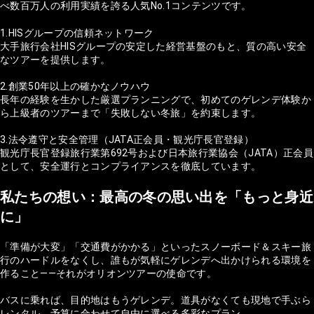
べ数百万人の利用実績を誇る人気No.1コンテンツです。
1.HISグループの信頼ネットワーク
大手旅行会社HISグループの安定した経営基盤のもと、質の高い安全
なツアーを提供します。
2.創業50年以上の確かなノウハウ
長年の経験を生かした厳選プランニングで、初めてのゲレンデ体験か
ら上級者のツアーまで「失敗しない冬旅」を約束します。
3.法令遵守と安全管理（JATA正会員・観光庁長官登録）
観光庁長官登録旅行業第692号および日本旅行業協会（JATA）正会員
として、安全運行とコンプライアンスを徹底しています。
私たちの想い：最高の冬の思い出を「もっと身近
に」
「準備が大変」「交通費がかかる」といったスノーボード＆スキー旅
行のハードルをなくし、誰もが気軽にゲレンデへ出かけられる環境を
作ること——それがオリオンツアーの使命です。
バスに乗れば、目的地はもうゲレンデ。道具がなくても現地で手ぶら
レンタル。予算に合わせて自由に選べる多彩なプラン。