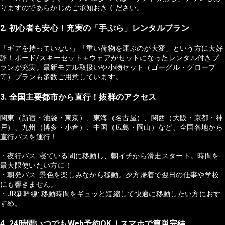
りますのであらかじめご承知おきください。
2. 初心者も安心！充実の「手ぶら」レンタルプラン
「ギアを持っていない」「重い荷物を運ぶのが大変」という方に大好
評！ボード/スキーセット＋ウェアがセットになったレンタル付きプ
ランが充実。最新モデル取扱いや小物セット（ゴーグル・グローブ
等）プランも多数ご用意しています。
3. 全国主要都市から直行！抜群のアクセス
関東（新宿・池袋・東京）、東海（名古屋）、関西（大阪・京都・神
戸）、九州（博多・小倉）、中国（広島・岡山）など、全国各地から
直行バスを運行！
・夜行バス: 寝ている間に移動し、朝イチから滑走スタート。時間を
最大限使いたい方に！
・朝発バス: 景色を楽しみながら移動。夕方帰着で翌日の仕事や学校
にも響きません。
・JR新幹線: 移動時間をギュッと短縮して快適に移動したい方におす
すめ。
4. 24時間いつでもWeb予約OK！スマホで簡単完結