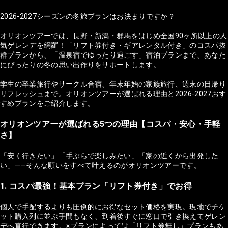
2026-2027シーズンの冬旅プランはお決まりですか？
オリオンツアーでは、長野・新潟・群馬をはじめ全国90ヶ所以上の人
気ゲレンデを網羅！「リフト券付き・ギアレンタル付き」のコスパ抜
群プランから、「温泉宿でゆったり過ごす」宿泊プランまで、あなた
にぴったりの冬の思い出作りをサポートします。
学生の卒業旅行やサークル合宿、年末年始の家族旅行、週末の日帰り
リフレッシュまで。オリオンツアーが選ばれる理由と2026-2027おす
すめプランをご紹介します。
オリオンツアーが選ばれる5つの理由【コスパ・安心・手軽
さ】
「安く行きたい」「手ぶらで楽しみたい」「家の近くから出発した
い」——そんな願いをすべて叶えるのがオリオンツアーです。
1. コスパ最強！基本プラン「リフト券付き」でお得
個人で手配するよりも圧倒的にお得なセット価格を実現。現地でチケ
ット購入列に並ぶ手間もなく、到着後すぐに窓口で引き換えてゲレン
デへ直行できます。※プランによっては「リフト券無し」プランもあ