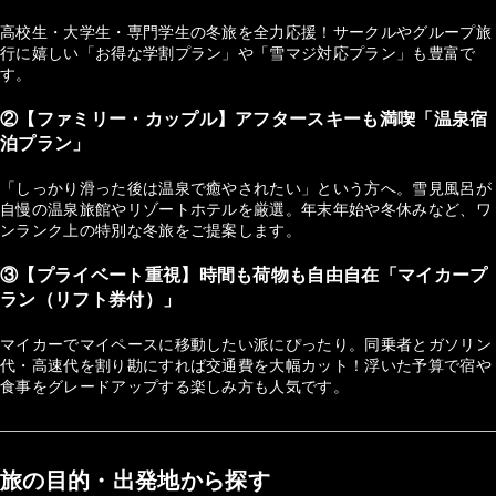
高校生・大学生・専門学生の冬旅を全力応援！サークルやグループ旅
行に嬉しい「お得な学割プラン」や「雪マジ対応プラン」も豊富で
す。
②【ファミリー・カップル】アフタースキーも満喫「温泉宿
泊プラン」
「しっかり滑った後は温泉で癒やされたい」という方へ。雪見風呂が
自慢の温泉旅館やリゾートホテルを厳選。年末年始や冬休みなど、ワ
ンランク上の特別な冬旅をご提案します。
③【プライベート重視】時間も荷物も自由自在「マイカープ
ラン（リフト券付）」
マイカーでマイペースに移動したい派にぴったり。同乗者とガソリン
代・高速代を割り勘にすれば交通費を大幅カット！浮いた予算で宿や
食事をグレードアップする楽しみ方も人気です。
旅の目的・出発地から探す