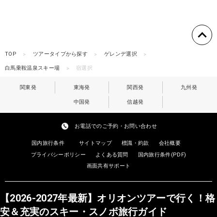
TOP
ツアータイプから探す
ゲレンデ選択
白馬乗鞍温泉スキー場
宿選択
関東発
東海発
関西発
九州発
中国発
信越発
お電話でのご予約・お問い合わせ
国内旅行条件
サイトマップ
標識・約款
会社概要
プライバシーポリシー
よくある質問
国内旅行条件(PDF)
画面共有サポート
【2026-2027年最新】オリオンツアーで行く！格
安＆充実のスキー・スノボ旅行ガイド