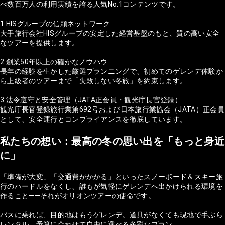
べ数百万人の利用実績を誇る人気No.1コンテンツです。
1.HISグループの信頼ネットワーク
大手旅行会社HISグループの安定した経営基盤のもと、質の高い安全
なツアーを提供します。
2.創業50年以上の確かなノウハウ
長年の経験を生かした厳選プランニングで、初めてのゲレンデ体験か
ら上級者のツアーまで「失敗しない冬旅」を約束します。
3.法令遵守と安全管理（JATA正会員・観光庁長官登録）
観光庁長官登録旅行業第692号および日本旅行業協会（JATA）正会員
として、安全運行とコンプライアンスを徹底しています。
私たちの想い：最高の冬の思い出を「もっと身近
に」
「準備が大変」「交通費がかかる」といったスノーボード＆スキー旅
行のハードルをなくし、誰もが気軽にゲレンデへ出かけられる環境を
作ること——それがオリオンツアーの使命です。
バスに乗れば、目的地はもうゲレンデ。道具がなくても現地で手ぶら
レンタル。予算に合わせて自由に選べる多彩なプラン。