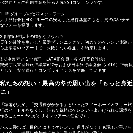
べ数百万人の利用実績を誇る人気No.1コンテンツです。
1.HISグループの信頼ネットワーク
大手旅行会社HISグループの安定した経営基盤のもと、質の高い安全
なツアーを提供します。
2.創業50年以上の確かなノウハウ
長年の経験を生かした厳選プランニングで、初めてのゲレンデ体験か
ら上級者のツアーまで「失敗しない冬旅」を約束します。
3.法令遵守と安全管理（JATA正会員・観光庁長官登録）
観光庁長官登録旅行業第692号および日本旅行業協会（JATA）正会員
として、安全運行とコンプライアンスを徹底しています。
私たちの想い：最高の冬の思い出を「もっと身近
に」
「準備が大変」「交通費がかかる」といったスノーボード＆スキー旅
行のハードルをなくし、誰もが気軽にゲレンデへ出かけられる環境を
作ること——それがオリオンツアーの使命です。
バスに乗れば、目的地はもうゲレンデ。道具がなくても現地で手ぶら
レンタル。予算に合わせて自由に選べる多彩なプラン。