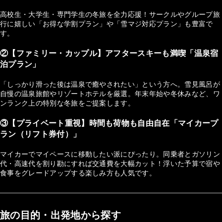
高校生・大学生・専門学生の冬旅を全力応援！サークルやグループ旅
行に嬉しい「お得な学割プラン」や「雪マジ対応プラン」も豊富で
す。
②【ファミリー・カップル】アフタースキーも満喫「温泉宿
泊プラン」
「しっかり滑った後は温泉で癒やされたい」という方へ。雪見風呂が
自慢の温泉旅館やリゾートホテルを厳選。年末年始や冬休みなど、ワ
ンランク上の特別な冬旅をご提案します。
③【プライベート重視】時間も荷物も自由自在「マイカープ
ラン（リフト券付）」
マイカーでマイペースに移動したい派にぴったり。同乗者とガソリン
代・高速代を割り勘にすれば交通費を大幅カット！浮いた予算で宿や
食事をグレードアップする楽しみ方も人気です。
旅の目的・出発地から探す