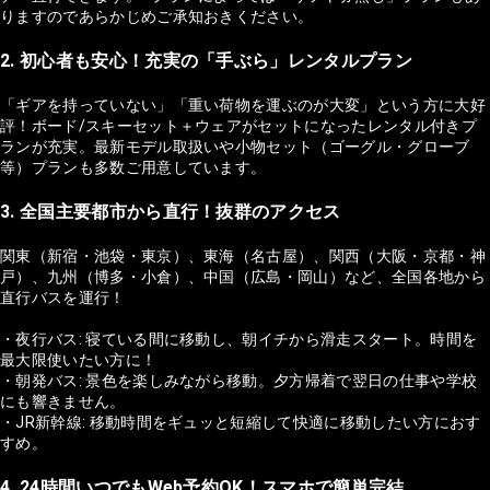
りますのであらかじめご承知おきください。
2. 初心者も安心！充実の「手ぶら」レンタルプラン
「ギアを持っていない」「重い荷物を運ぶのが大変」という方に大好
評！ボード/スキーセット＋ウェアがセットになったレンタル付きプ
ランが充実。最新モデル取扱いや小物セット（ゴーグル・グローブ
等）プランも多数ご用意しています。
3. 全国主要都市から直行！抜群のアクセス
関東（新宿・池袋・東京）、東海（名古屋）、関西（大阪・京都・神
戸）、九州（博多・小倉）、中国（広島・岡山）など、全国各地から
直行バスを運行！
・夜行バス: 寝ている間に移動し、朝イチから滑走スタート。時間を
最大限使いたい方に！
・朝発バス: 景色を楽しみながら移動。夕方帰着で翌日の仕事や学校
にも響きません。
・JR新幹線: 移動時間をギュッと短縮して快適に移動したい方におす
すめ。
4. 24時間いつでもWeb予約OK！スマホで簡単完結