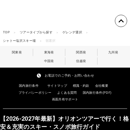
TOP
ツアータイプから探す
ゲレンデ選択
シャトー塩沢スキー場
宿選択
関東発
東海発
関西発
九州発
中国発
信越発
お電話でのご予約・お問い合わせ
国内旅行条件
サイトマップ
標識・約款
会社概要
プライバシーポリシー
よくある質問
国内旅行条件(PDF)
画面共有サポート
【2026-2027年最新】オリオンツアーで行く！格
安＆充実のスキー・スノボ旅行ガイド