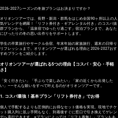
2026-2027シーズンの冬旅プランはお決まりですか？
オリオンツアーでは、長野・新潟・群馬をはじめ全国90ヶ所以上の人
気ゲレンデを網羅！「リフト券付き・ギアレンタル付き」のコスパ抜
群プランから、「温泉宿でゆったり過ごす」宿泊プランまで、あなた
にぴったりの冬の思い出作りをサポートします。
学生の卒業旅行やサークル合宿、年末年始の家族旅行、週末の日帰り
リフレッシュまで。オリオンツアーが選ばれる理由と2026-2027おす
すめプランをご紹介します。
オリオンツアーが選ばれる5つの理由【コスパ・安心・手軽
さ】
「安く行きたい」「手ぶらで楽しみたい」「家の近くから出発した
い」——そんな願いをすべて叶えるのがオリオンツアーです。
1. コスパ最強！基本プラン「リフト券付き」でお得
個人で手配するよりも圧倒的にお得なセット価格を実現。現地でチケ
ット購入列に並ぶ手間もなく、到着後すぐに窓口で引き換えてゲレン
デへ直行できます。※プランによっては「リフト券無し」プランもあ