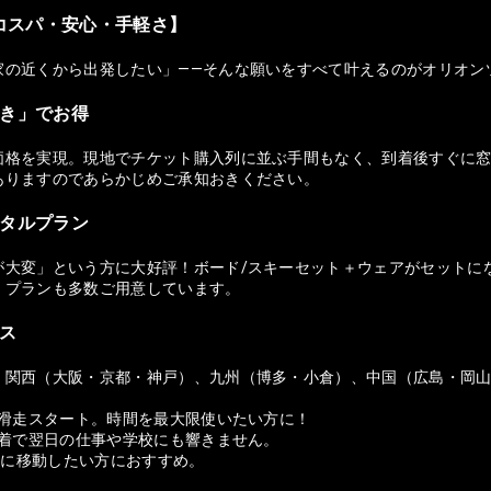
コスパ・安心・手軽さ】
家の近くから出発したい」——そんな願いをすべて叶えるのがオリオン
付き」でお得
価格を実現。現地でチケット購入列に並ぶ手間もなく、到着後すぐに窓
ありますのであらかじめご承知おきください。
ンタルプラン
が大変」という方に大好評！ボード/スキーセット＋ウェアがセットに
）プランも多数ご用意しています。
セス
、関西（大阪・京都・神戸）、九州（博多・小倉）、中国（広島・岡
ら滑走スタート。時間を最大限使いたい方に！
帰着で翌日の仕事や学校にも響きません。
適に移動したい方におすすめ。