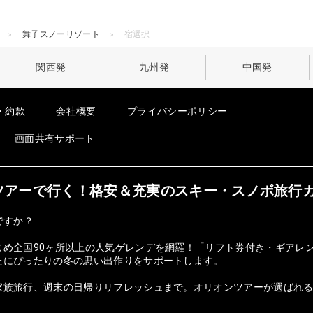
舞子スノーリゾート
宿選択
関西発
九州発
中国発
・約款
会社概要
プライバシーポリシー
画面共有サポート
オンツアーで行く！格安＆充実のスキー・スノボ旅行
ですか？
じめ全国90ヶ所以上の人気ゲレンデを網羅！「リフト券付き・ギアレ
たにぴったりの冬の思い出作りをサポートします。
族旅行、週末の日帰りリフレッシュまで。オリオンツアーが選ばれる理由