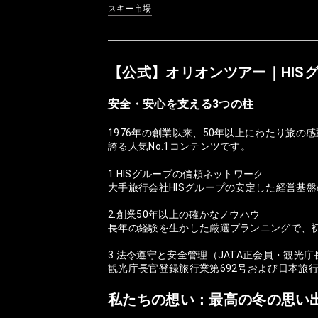
スキー市場
【公式】オリオンツアー｜HIS
安全・安心を支える3つの柱
1976年の創業以来、50年以上にわたり旅
誇る人気No.1コンテンツです。
1.HISグループの信頼ネットワーク
大手旅行会社HISグループの安定した経営基
2.創業50年以上の確かなノウハウ
長年の経験を生かした厳選プランニングで、
3.法令遵守と安全管理（JATA正会員・観光
観光庁長官登録旅行業第692号および日本旅
私たちの想い：最高の冬の思い