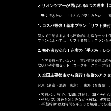
オリオンツアーが選ばれる5つの理由【
「安く行きたい」「手ぶらで楽しみたい」「
1. コスパ最強！基本プラン「リフト券
個人で手配するよりも圧倒的にお得なセット
プランによっては「リフト券無し」プランも
2. 初心者も安心！充実の「手ぶら」レ
「ギアを持っていない」「重い荷物を運ぶの
取扱いや小物セット（ゴーグル・グローブ等
3. 全国主要都市から直行！抜群のアク
関東（新宿・池袋・東京）、東海（名古屋）
・夜行バス: 寝ている間に移動し、朝イチか
・朝発バス: 景色を楽しみながら移動。夕方
・JR新幹線: 移動時間をギュッと短縮して快