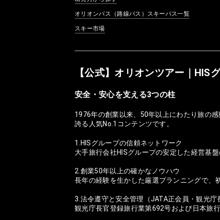
オリオンバス（路線バス）スキーバス一覧
スキー市場
【公式】オリオンツアー｜HIS
安全・安心を支える3つの柱
1976年の創業以来、50年以上にわたり旅
誇る人気No.1コンテンツです。
1.HISグループの信頼ネットワーク
大手旅行会社HISグループの安定した経営基
2.創業50年以上の確かなノウハウ
長年の経験を生かした厳選プランニングで、
3.法令遵守と安全管理（JATA正会員・観光
観光庁長官登録旅行業第692号および日本旅