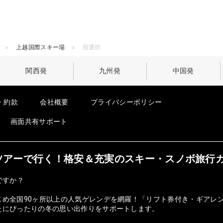
上越国際スキー場
宿選択
関西発
九州発
中国発
・約款
会社概要
プライバシーポリシー
画面共有サポート
オンツアーで行く！格安＆充実のスキー・スノボ旅行
ですか？
じめ全国90ヶ所以上の人気ゲレンデを網羅！「リフト券付き・ギアレ
たにぴったりの冬の思い出作りをサポートします。