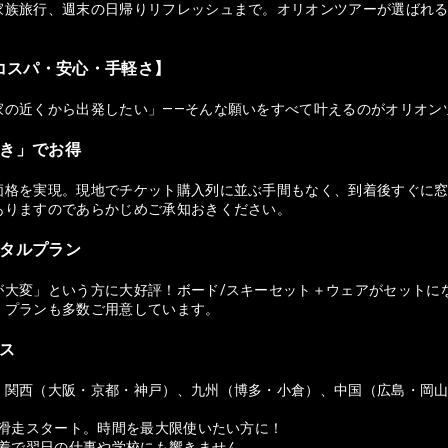
族旅行、週末の日帰りリフレッシュまで。オリオンツアーが選ばれる理由
コスパ・安心・手軽さ】
家の近くから出発したい」——そんな願いをすべて叶えるのがオリオン
付き」でお得
価格を実現。現地でチケット購入列に並ぶ手間もなく、到着後すぐに窓
ありますのであらかじめご承知おきください。
ンタルプラン
が大変」という方に大好評！ボード/スキーセット＋ウェアがセットに
）プランも多数ご用意しています。
セス
、関西（大阪・京都・神戸）、九州（博多・小倉）、中国（広島・岡
ら滑走スタート。時間を最大限使いたい方に！
帰着で翌日の仕事や学校にも響きません。