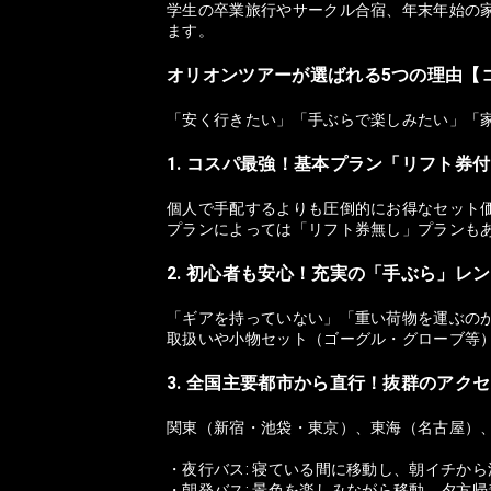
学生の卒業旅行やサークル合宿、年末年始の家
ます。
オリオンツアーが選ばれる5つの理由【
「安く行きたい」「手ぶらで楽しみたい」「
1. コスパ最強！基本プラン「リフト券
個人で手配するよりも圧倒的にお得なセット
プランによっては「リフト券無し」プランも
2. 初心者も安心！充実の「手ぶら」レ
「ギアを持っていない」「重い荷物を運ぶの
取扱いや小物セット（ゴーグル・グローブ等
3. 全国主要都市から直行！抜群のアク
関東（新宿・池袋・東京）、東海（名古屋）
・夜行バス: 寝ている間に移動し、朝イチか
・朝発バス: 景色を楽しみながら移動。夕方