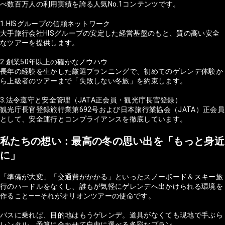
べ数百万人の利用実績を誇る人気No.1コンテンツです。
1.HISグループの信頼ネットワーク
大手旅行会社HISグループの安定した経営基盤のもと、質の高い安全
なツアーを提供します。
2.創業50年以上の確かなノウハウ
長年の経験を生かした厳選プランニングで、初めてのゲレンデ体験か
ら上級者のツアーまで「失敗しない冬旅」を約束します。
3.法令遵守と安全管理（JATA正会員・観光庁長官登録）
観光庁長官登録旅行業第692号および日本旅行業協会（JATA）正会員
として、安全運行とコンプライアンスを徹底しています。
私たちの想い：最高の冬の思い出を「もっと身近
に」
「準備が大変」「交通費がかかる」といったスノーボード＆スキー旅
行のハードルをなくし、誰もが気軽にゲレンデへ出かけられる環境を
作ること——それがオリオンツアーの使命です。
バスに乗れば、目的地はもうゲレンデ。道具がなくても現地で手ぶら
レンタル。予算に合わせて自由に選べる多彩なプラン。