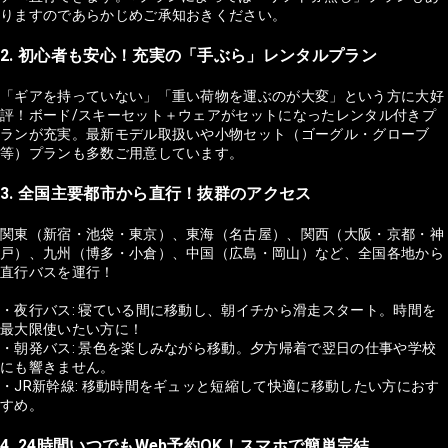
りますのであらかじめご承知おきください。
2. 初心者も安心！充実の「手ぶら」レンタルプラン
「ギアを持っていない」「重い荷物を運ぶのが大変」という方に大好
評！ボード/スキーセット＋ウェアがセットになったレンタル付きプ
ランが充実。最新モデル取扱いや小物セット（ゴーグル・グローブ
等）プランも多数ご用意しています。
3. 全国主要都市から直行！抜群のアクセス
関東（新宿・池袋・東京）、東海（名古屋）、関西（大阪・京都・神
戸）、九州（博多・小倉）、中国（広島・岡山）など、全国各地から
直行バスを運行！
・夜行バス: 寝ている間に移動し、朝イチから滑走スタート。時間を
最大限使いたい方に！
・朝発バス: 景色を楽しみながら移動。夕方帰着で翌日の仕事や学校
にも響きません。
・JR新幹線: 移動時間をギュッと短縮して快適に移動したい方におす
すめ。
4. 24時間いつでもWeb予約OK！スマホで簡単完結