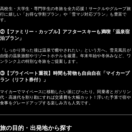
高校生・大学生・専門学生の冬旅を全力応援！サークルやグループ旅
行に嬉しい「お得な学割プラン」や「雪マジ対応プラン」も豊富で
す。
②【ファミリー・カップル】アフタースキーも満喫「温泉宿
泊プラン」
「しっかり滑った後は温泉で癒やされたい」という方へ。雪見風呂が
自慢の温泉旅館やリゾートホテルを厳選。年末年始や冬休みなど、ワ
ンランク上の特別な冬旅をご提案します。
③【プライベート重視】時間も荷物も自由自在「マイカープ
ラン（リフト券付）」
マイカーでマイペースに移動したい派にぴったり。同乗者とガソリン
代・高速代を割り勘にすれば交通費を大幅カット！浮いた予算で宿や
食事をグレードアップする楽しみ方も人気です。
旅の目的・出発地から探す