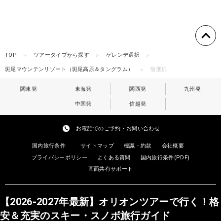
TOP
ツアータイプから探す
ゲレンデ選択
斑尾マウンテンリゾート（斑尾高原＆タングラム）
宿選択
関東発
東海発
関西発
九州発
中国発
信越発
お電話でのご予約・お問い合わせ
国内旅行条件
サイトマップ
標識・約款
会社概要
プライバシーポリシー
よくある質問
国内旅行条件(PDF)
画面共有サポート
【2026-2027年最新】オリオンツアーで行く！格
安＆充実のスキー・スノボ旅行ガイド