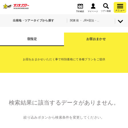
メニュー
ツアー検索
予約確認
マイページ
出発地・ツアータイプから探す
関東発 ・ JR+宿泊・斑尾マウンテンリゾート（斑尾高原＆タングラム）
宿指定
お宿おまかせ
お宿をおまかせいただく事で特別価格にて各種プランをご提供
検索結果に該当するデータがありません。
絞り込みボタンから検索条件を変更してください。