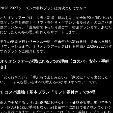
2026-2027シーズンの冬旅プランはお決まりですか？
オリオンツアーでは、長野・新潟・群馬をはじめ全国90ヶ所以上の人
気ゲレンデを網羅！「リフト券付き・ギアレンタル付き」のコスパ抜
群プランから、「温泉宿でゆったり過ごす」宿泊プランまで、あなた
にぴったりの冬の思い出作りをサポートします。
学生の卒業旅行やサークル合宿、年末年始の家族旅行、週末の日帰り
リフレッシュまで。オリオンツアーが選ばれる理由と2026-2027おす
すめプランをご紹介します。
オリオンツアーが選ばれる5つの理由【コスパ・安心・手軽
さ】
「安く行きたい」「手ぶらで楽しみたい」「家の近くから出発した
い」——そんな願いをすべて叶えるのがオリオンツアーです。
1. コスパ最強！基本プラン「リフト券付き」でお得
個人で手配するよりも圧倒的にお得なセット価格を実現。現地でチケ
ット購入列に並ぶ手間もなく、到着後すぐに窓口で引き換えてゲレン
デへ直行できます。※プランによっては「リフト券無し」プランもあ