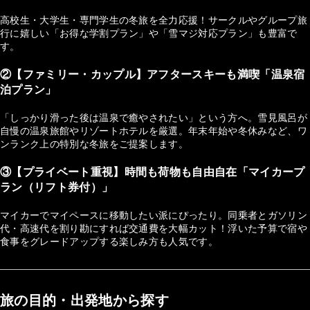
高校生・大学生・専門学生の冬旅を全力応援！サークルやグループ旅
行に嬉しい「お得な学割プラン」や「雪マジ対応プラン」も豊富で
す。
②【ファミリー・カップル】アフタースキーも満喫「温泉宿
泊プラン」
「しっかり滑った後は温泉で癒やされたい」という方へ。雪見風呂が
自慢の温泉旅館やリゾートホテルを厳選。年末年始や冬休みなど、ワ
ンランク上の特別な冬旅をご提案します。
③【プライベート重視】時間も荷物も自由自在「マイカープ
ラン（リフト券付）」
マイカーでマイペースに移動したい派にぴったり。同乗者とガソリン
代・高速代を割り勘にすれば交通費を大幅カット！浮いた予算で宿や
食事をグレードアップする楽しみ方も人気です。
旅の目的・出発地から探す