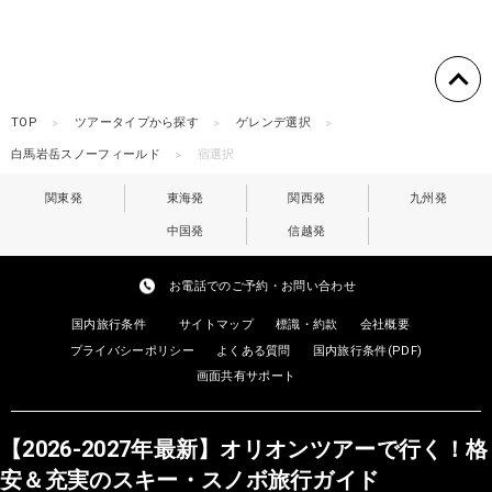
TOP
ツアータイプから探す
ゲレンデ選択
白馬岩岳スノーフィールド
宿選択
関東発
東海発
関西発
九州発
中国発
信越発
お電話でのご予約・お問い合わせ
国内旅行条件
サイトマップ
標識・約款
会社概要
プライバシーポリシー
よくある質問
国内旅行条件(PDF)
画面共有サポート
【2026-2027年最新】オリオンツアーで行く！格
安＆充実のスキー・スノボ旅行ガイド