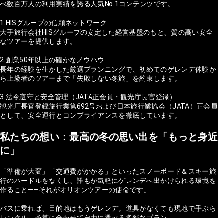
べ数百万人の利用実績を誇る人気No.1コンテンツです。
1.HISグループの信頼ネットワーク
大手旅行会社HISグループの安定した経営基盤のもと、質の高い安全
なツアーを提供します。
2.創業50年以上の確かなノウハウ
長年の経験を生かした厳選プランニングで、初めてのゲレンデ体験か
ら上級者のツアーまで「失敗しない冬旅」を約束します。
3.法令遵守と安全管理（JATA正会員・観光庁長官登録）
観光庁長官登録旅行業第692号および日本旅行業協会（JATA）正会員
として、安全運行とコンプライアンスを徹底しています。
私たちの想い：最高の冬の思い出を「もっと身近
に」
「準備が大変」「交通費がかかる」といったスノーボード＆スキー旅
行のハードルをなくし、誰もが気軽にゲレンデへ出かけられる環境を
作ること——それがオリオンツアーの使命です。
バスに乗れば、目的地はもうゲレンデ。道具がなくても現地で手ぶら
レンタル。予算に合わせて自由に選べる多彩なプラン。