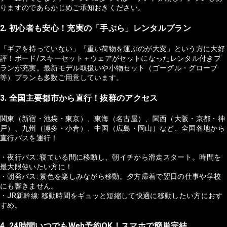
りますのであらかじめご承知おきください。
2. 初心者も安心！充実の「手ぶら」レンタルプラン
「ギアを持っていない」「重い荷物を運ぶのが大変」という方に大好
評！ボード/スキーセット＋ウェアがセットになったレンタル付きプ
ランが充実。最新モデル取扱いや小物セット（ゴーグル・グローブ
等）プランも多数ご用意しています。
3. 全国主要都市から直行！抜群のアクセス
関東（新宿・池袋・東京）、東海（名古屋）、関西（大阪・京都・神
戸）、九州（博多・小倉）、中国（広島・岡山）など、全国各地から
直行バスを運行！
・夜行バス: 寝ている間に移動し、朝イチから滑走スタート。時間を
最大限使いたい方に！
・朝発バス: 景色を楽しみながら移動。夕方帰着で翌日の仕事や学校
にも響きません。
・JR新幹線: 移動時間をギュッと短縮して快適に移動したい方におす
すめ。
4. 24時間いつでもWeb予約OK！スマホで簡単完結