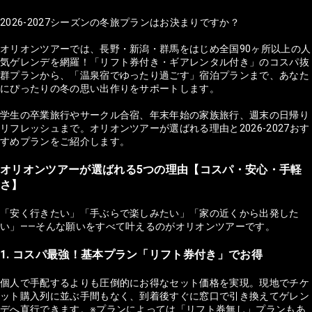
2026-2027シーズンの冬旅プランはお決まりですか？
オリオンツアーでは、長野・新潟・群馬をはじめ全国90ヶ所以上の人
気ゲレンデを網羅！「リフト券付き・ギアレンタル付き」のコスパ抜
群プランから、「温泉宿でゆったり過ごす」宿泊プランまで、あなた
にぴったりの冬の思い出作りをサポートします。
学生の卒業旅行やサークル合宿、年末年始の家族旅行、週末の日帰り
リフレッシュまで。オリオンツアーが選ばれる理由と2026-2027おす
すめプランをご紹介します。
オリオンツアーが選ばれる5つの理由【コスパ・安心・手軽
さ】
「安く行きたい」「手ぶらで楽しみたい」「家の近くから出発した
い」——そんな願いをすべて叶えるのがオリオンツアーです。
1. コスパ最強！基本プラン「リフト券付き」でお得
個人で手配するよりも圧倒的にお得なセット価格を実現。現地でチケ
ット購入列に並ぶ手間もなく、到着後すぐに窓口で引き換えてゲレン
デへ直行できます。※プランによっては「リフト券無し」プランもあ