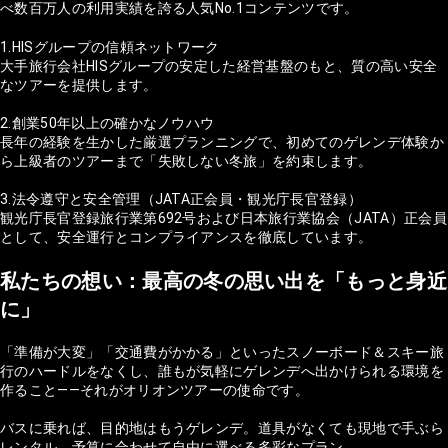
べ数百万人の利用実績を誇る人気No.1コンテンツです。
1.HISグループの信頼ネットワーク
大手旅行会社HISグループの安定した経営基盤のもと、質の高い安全
なツアーを提供します。
2.創業50年以上の確かなノウハウ
長年の経験を生かした厳選プランニングで、初めてのゲレンデ体験か
ら上級者のツアーまで「失敗しない冬旅」を約束します。
3.法令遵守と安全管理（JATA正会員・観光庁長官登録）
観光庁長官登録旅行業第692号および日本旅行業協会（JATA）正会員
として、安全運行とコンプライアンスを徹底しています。
私たちの想い：最高の冬の思い出を「もっと身近
に」
「準備が大変」「交通費がかかる」といったスノーボード＆スキー旅
行のハードルをなくし、誰もが気軽にゲレンデへ出かけられる環境を
作ること——それがオリオンツアーの使命です。
バスに乗れば、目的地はもうゲレンデ。道具がなくても現地で手ぶら
レンタル。予算に合わせて自由に選べる多彩なプラン。