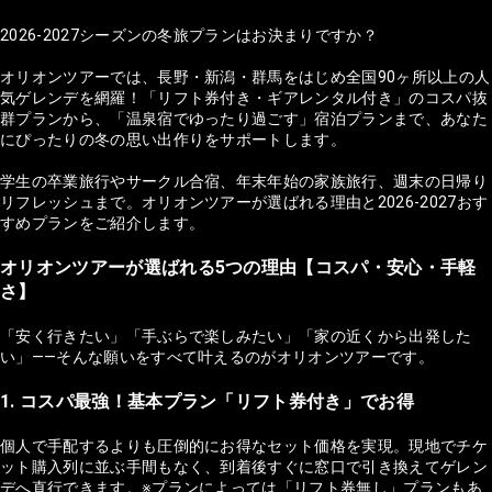
2026-2027シーズンの冬旅プランはお決まりですか？
オリオンツアーでは、長野・新潟・群馬をはじめ全国90ヶ所以上の人
気ゲレンデを網羅！「リフト券付き・ギアレンタル付き」のコスパ抜
群プランから、「温泉宿でゆったり過ごす」宿泊プランまで、あなた
にぴったりの冬の思い出作りをサポートします。
学生の卒業旅行やサークル合宿、年末年始の家族旅行、週末の日帰り
リフレッシュまで。オリオンツアーが選ばれる理由と2026-2027おす
すめプランをご紹介します。
オリオンツアーが選ばれる5つの理由【コスパ・安心・手軽
さ】
「安く行きたい」「手ぶらで楽しみたい」「家の近くから出発した
い」——そんな願いをすべて叶えるのがオリオンツアーです。
1. コスパ最強！基本プラン「リフト券付き」でお得
個人で手配するよりも圧倒的にお得なセット価格を実現。現地でチケ
ット購入列に並ぶ手間もなく、到着後すぐに窓口で引き換えてゲレン
デへ直行できます。※プランによっては「リフト券無し」プランもあ