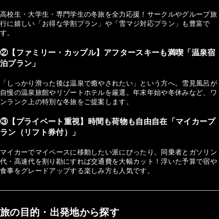
高校生・大学生・専門学生の冬旅を全力応援！サークルやグループ旅
行に嬉しい「お得な学割プラン」や「雪マジ対応プラン」も豊富で
す。
②【ファミリー・カップル】アフタースキーも満喫「温泉宿
泊プラン」
「しっかり滑った後は温泉で癒やされたい」という方へ。雪見風呂が
自慢の温泉旅館やリゾートホテルを厳選。年末年始や冬休みなど、ワ
ンランク上の特別な冬旅をご提案します。
③【プライベート重視】時間も荷物も自由自在「マイカープ
ラン（リフト券付）」
マイカーでマイペースに移動したい派にぴったり。同乗者とガソリン
代・高速代を割り勘にすれば交通費を大幅カット！浮いた予算で宿や
食事をグレードアップする楽しみ方も人気です。
旅の目的・出発地から探す