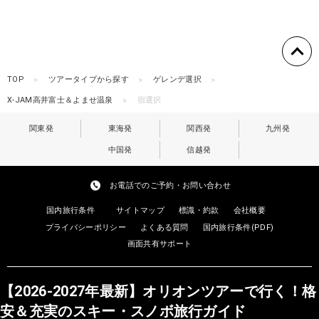
TOP
ツアータイプから探す
ゲレンデ選択
X-JAM高井富士＆よませ温泉
宿選択
関東発
東海発
関西発
九州発
中国発
信越発
お電話でのご予約・お問い合わせ
国内旅行条件
サイトマップ
標識・約款
会社概要
プライバシーポリシー
よくある質問
国内旅行条件(PDF)
画面共有サポート
【2026-2027年最新】オリオンツアーで行く！格
安＆充実のスキー・スノボ旅行ガイド