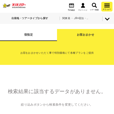
メニュー
ツアー検索
予約確認
マイページ
出発地・ツアータイプから探す
関東発 ・ JR+宿泊・X-JAM高井富士＆よませ温泉
宿指定
お宿おまかせ
お宿をおまかせいただく事で特別価格にて各種プランをご提供
検索結果に該当するデータがありません。
絞り込みボタンから検索条件を変更してください。