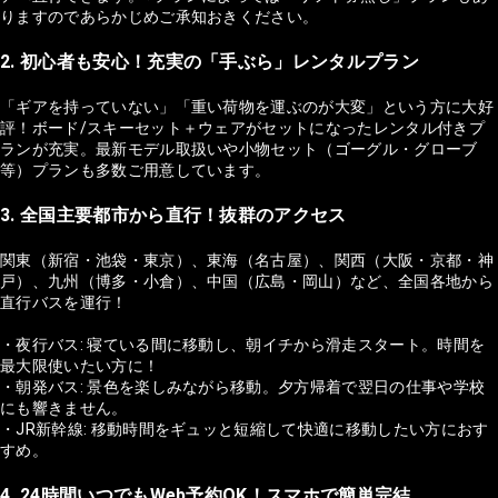
りますのであらかじめご承知おきください。
2. 初心者も安心！充実の「手ぶら」レンタルプラン
「ギアを持っていない」「重い荷物を運ぶのが大変」という方に大好
評！ボード/スキーセット＋ウェアがセットになったレンタル付きプ
ランが充実。最新モデル取扱いや小物セット（ゴーグル・グローブ
等）プランも多数ご用意しています。
3. 全国主要都市から直行！抜群のアクセス
関東（新宿・池袋・東京）、東海（名古屋）、関西（大阪・京都・神
戸）、九州（博多・小倉）、中国（広島・岡山）など、全国各地から
直行バスを運行！
・夜行バス: 寝ている間に移動し、朝イチから滑走スタート。時間を
最大限使いたい方に！
・朝発バス: 景色を楽しみながら移動。夕方帰着で翌日の仕事や学校
にも響きません。
・JR新幹線: 移動時間をギュッと短縮して快適に移動したい方におす
すめ。
4. 24時間いつでもWeb予約OK！スマホで簡単完結