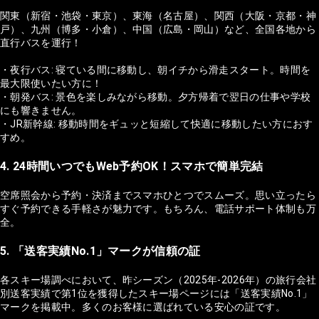
関東（新宿・池袋・東京）、東海（名古屋）、関西（大阪・京都・神
戸）、九州（博多・小倉）、中国（広島・岡山）など、全国各地から
直行バスを運行！
・夜行バス: 寝ている間に移動し、朝イチから滑走スタート。時間を
最大限使いたい方に！
・朝発バス: 景色を楽しみながら移動。夕方帰着で翌日の仕事や学校
にも響きません。
・JR新幹線: 移動時間をギュッと短縮して快適に移動したい方におす
すめ。
4. 24時間いつでもWeb予約OK！スマホで簡単完結
空席照会から予約・決済までスマホひとつでスムーズ。思い立ったら
すぐ予約できる手軽さが魅力です。もちろん、電話サポート体制も万
全。
5. 「送客実績No.1」マークが信頼の証
各スキー場調べにおいて、昨シーズン（2025年-2026年）の旅行会社
別送客実績で第1位を獲得したスキー場ページには「送客実績No.1」
マークを掲載中。多くのお客様に選ばれている安心の証です。