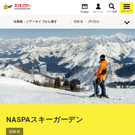
メニュー
ツアー検索
予約確認
マイページ
出発地・ツアータイプから探す
関東発 ・ JR+宿泊・NASPAスキーガーデン
NASPAスキーガーデン
関東発