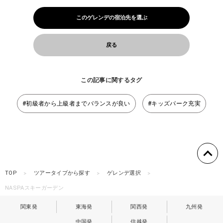
このゲレンデの宿泊先を選ぶ
戻る
この記事に関するタグ
#初級者から上級者までバランスが良い
#キッズパーク充実
TOP
ツアータイプから探す
ゲレンデ選択
NASPAスキーガーデン
関東発
東海発
関西発
九州発
中国発
信越発