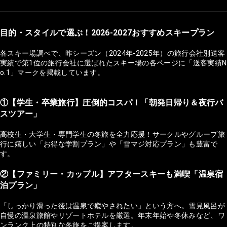
目的・スタイルで選ぶ！2026-2027おすすめスキープラン
各スキー場調べで、昨シーズン（2024年-2025年）の旅行会社別送客
実績で第1位の旅行会社に選ばれたスキー場の各ページに「送客実績N
o.1」マークを掲載しています。
①【学生・卒業旅行】圧倒的コスパ！「朝発日帰り＆夜行バ
スツアー」
高校生・大学生・専門学生の冬旅を全力応援！サークルやグループ旅
行に嬉しい「お得な学割プラン」や「雪マジ対応プラン」も豊富で
す。
②【ファミリー・カップル】アフタースキーも満喫「温泉宿
泊プラン」
「しっかり滑った後は温泉で癒やされたい」という方へ。雪見風呂が
自慢の温泉旅館やリゾートホテルを厳選。年末年始や冬休みなど、ワ
ンランク上の特別な冬旅をご提案します。