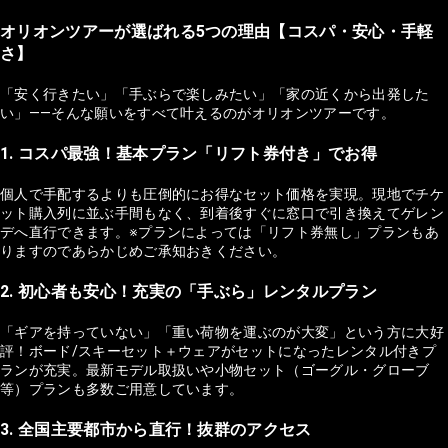
オリオンツアーが選ばれる5つの理由【コスパ・安心・手軽
さ】
「安く行きたい」「手ぶらで楽しみたい」「家の近くから出発した
い」——そんな願いをすべて叶えるのがオリオンツアーです。
1. コスパ最強！基本プラン「リフト券付き」でお得
個人で手配するよりも圧倒的にお得なセット価格を実現。現地でチケ
ット購入列に並ぶ手間もなく、到着後すぐに窓口で引き換えてゲレン
デへ直行できます。※プランによっては「リフト券無し」プランもあ
りますのであらかじめご承知おきください。
2. 初心者も安心！充実の「手ぶら」レンタルプラン
「ギアを持っていない」「重い荷物を運ぶのが大変」という方に大好
評！ボード/スキーセット＋ウェアがセットになったレンタル付きプ
ランが充実。最新モデル取扱いや小物セット（ゴーグル・グローブ
等）プランも多数ご用意しています。
3. 全国主要都市から直行！抜群のアクセス