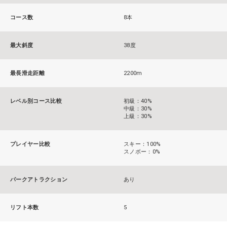
コース数
8本
最大斜度
38度
最長滑走距離
2200m
レベル別コース比較
初級：40%
中級：30%
上級：30%
プレイヤー比較
スキー：100%
スノボー：0%
パークアトラクション
あり
リフト本数
5