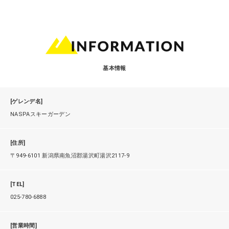
基本情報
[ゲレンデ名]
NASPAスキーガーデン
[住所]
〒949-6101 新潟県南魚沼郡湯沢町湯沢2117-9
[TEL]
025-780-6888
[営業時間]