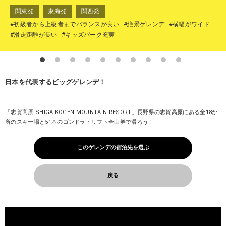
関東発
東海発
関西発
#初級者から上級者までバランスが良い
#絶景ゲレンデ
#横幅がワイド
#滑走距離が長い
#キッズパーク充実
日本を代表するビッグゲレンデ！
「志賀高原 SHIGA KOGEN MOUNTAIN RESORT」長野県の志賀高原にある全18か
所のスキー場と51基のゴンドラ・リフト全山券で滑ろう！
このゲレンデの宿泊先を選ぶ
戻る