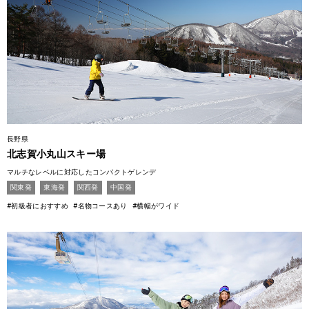
長野県
北志賀小丸山スキー場
マルチなレベルに対応したコンパクトゲレンデ
関東発
東海発
関西発
中国発
#初級者におすすめ
#名物コースあり
#横幅がワイド