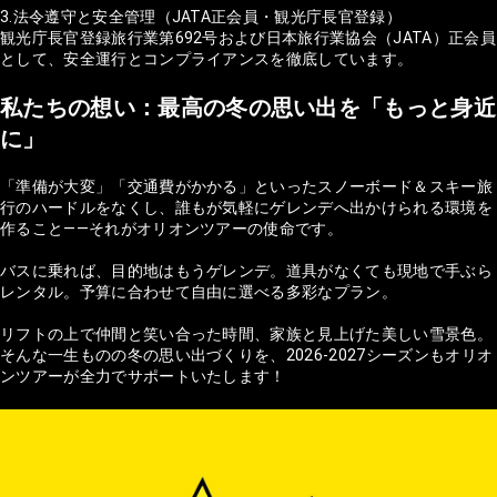
3.法令遵守と安全管理（JATA正会員・観光庁長官登録）
観光庁長官登録旅行業第692号および日本旅行業協会（JATA）正会員
として、安全運行とコンプライアンスを徹底しています。
私たちの想い：最高の冬の思い出を「もっと身近
に」
「準備が大変」「交通費がかかる」といったスノーボード＆スキー旅
行のハードルをなくし、誰もが気軽にゲレンデへ出かけられる環境を
作ること——それがオリオンツアーの使命です。
バスに乗れば、目的地はもうゲレンデ。道具がなくても現地で手ぶら
レンタル。予算に合わせて自由に選べる多彩なプラン。
リフトの上で仲間と笑い合った時間、家族と見上げた美しい雪景色。
そんな一生ものの冬の思い出づくりを、2026-2027シーズンもオリオ
ンツアーが全力でサポートいたします！