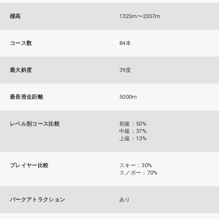
標高
1325m〜2307m
コース数
84本
最大斜度
39度
最長滑走距離
5000m
レベル別コース比較
初級：50%
中級：37%
上級：13%
プレイヤー比較
スキー：30%
スノボー：70%
パークアトラクション
あり