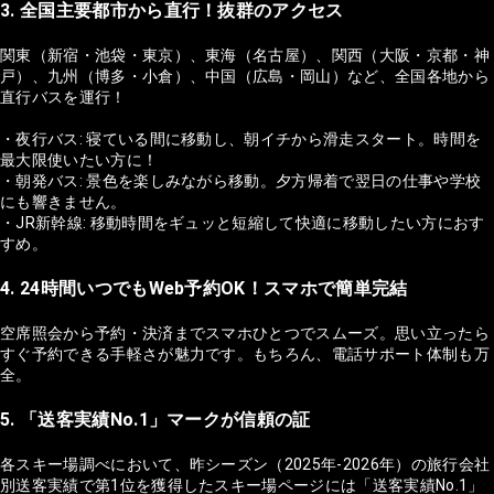
3. 全国主要都市から直行！抜群のアクセス
関東（新宿・池袋・東京）、東海（名古屋）、関西（大阪・京都・神
戸）、九州（博多・小倉）、中国（広島・岡山）など、全国各地から
直行バスを運行！
・夜行バス: 寝ている間に移動し、朝イチから滑走スタート。時間を
最大限使いたい方に！
・朝発バス: 景色を楽しみながら移動。夕方帰着で翌日の仕事や学校
にも響きません。
・JR新幹線: 移動時間をギュッと短縮して快適に移動したい方におす
すめ。
4. 24時間いつでもWeb予約OK！スマホで簡単完結
空席照会から予約・決済までスマホひとつでスムーズ。思い立ったら
すぐ予約できる手軽さが魅力です。もちろん、電話サポート体制も万
全。
5. 「送客実績No.1」マークが信頼の証
各スキー場調べにおいて、昨シーズン（2025年-2026年）の旅行会社
別送客実績で第1位を獲得したスキー場ページには「送客実績No.1」