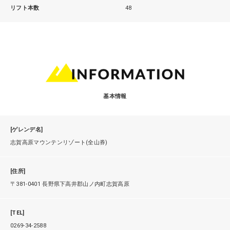
リフト本数
48
基本情報
[ゲレンデ名]
志賀高原マウンテンリゾート(全山券)
[住所]
〒381-0401 長野県下高井郡山ノ内町志賀高原
[TEL]
0269-34-2588