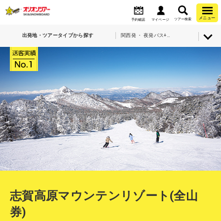
メニュー
ツアー検索
予約確認
マイページ
出発地・ツアータイプから探す
関西発 ・ 夜発バス+宿泊・志賀高原マウンテンリゾート(全山券)
志賀高原マウンテンリゾート(全山
券)