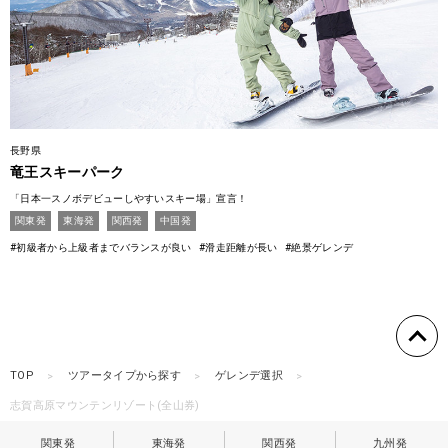
長野県
竜王スキーパーク
「日本一スノボデビューしやすいスキー場」宣言！
関東発
東海発
関西発
中国発
#初級者から上級者までバランスが良い
#滑走距離が長い
#絶景ゲレンデ
TOP
ツアータイプから探す
ゲレンデ選択
志賀高原マウンテンリゾート(全山券)
関東発
東海発
関西発
九州発