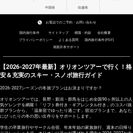
中国発
信越発
お電話でのご予約・お問い合わせ
国内旅行条件
サイトマップ
標識・約款
会社概要
プライバシーポリシー
よくある質問
国内旅行条件(PDF)
画面共有サポート
【2026-2027年最新】オリオンツアーで行く！格
安＆充実のスキー・スノボ旅行ガイド
2026-2027シーズンの冬旅プランはお決まりですか？
オリオンツアーでは、長野・新潟・群馬をはじめ全国90ヶ所以上の人
気ゲレンデを網羅！「リフト券付き・ギアレンタル付き」のコスパ抜
群プランから、「温泉宿でゆったり過ごす」宿泊プランまで、あなた
にぴったりの冬の思い出作りをサポートします。
学生の卒業旅行やサークル合宿、年末年始の家族旅行、週末の日帰り
リフレッシュまで。オリオンツアーが選ばれる理由と2026-2027おす