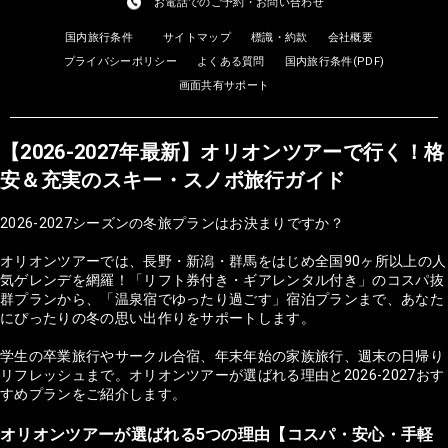
お電話でのご予約・お問い合わせ
国内旅行条件
サイトマップ
標識・約款
会社概要
プライバシーポリシー
よくある質問
国内旅行条件(PDF)
画面共有サポート
【2026-2027年最新】オリオンツアーで行く！格
安＆充実のスキー・スノボ旅行ガイド
2026-2027シーズンの冬旅プランはお決まりですか？
オリオンツアーでは、長野・新潟・群馬をはじめ全国90ヶ所以上の人
気ゲレンデを網羅！「リフト券付き・ギアレンタル付き」のコスパ抜
群プランから、「温泉宿でゆったり過ごす」宿泊プランまで、あなた
にぴったりの冬の思い出作りをサポートします。
学生の卒業旅行やサークル合宿、年末年始の家族旅行、週末の日帰り
リフレッシュまで。オリオンツアーが選ばれる理由と2026-2027おす
すめプランをご紹介します。
オリオンツアーが選ばれる5つの理由【コスパ・安心・手軽