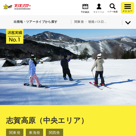
メニュー
ツアー検索
予約確認
マイページ
出発地・ツアータイプから探す
関東発 ・ 朝発バス日帰り・志賀高原（中央エリア）
志賀高原（中央エリア）
関東発
東海発
関西発