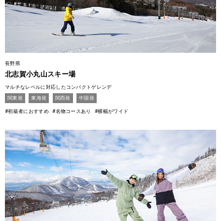
長野県
北志賀小丸山スキー場
マルチなレベルに対応したコンパクトゲレンデ
関東発
東海発
関西発
中国発
#初級者におすすめ
#名物コースあり
#横幅がワイド