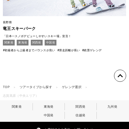
長野県
竜王スキーパーク
「日本一スノボデビューしやすいスキー場」宣言！
関東発
東海発
関西発
中国発
#初級者から上級者までバランスが良い
#滑走距離が長い
#絶景ゲレンデ
TOP
ツアータイプから探す
ゲレンデ選択
志賀高原（中央エリア）
関東発
東海発
関西発
九州発
中国発
信越発