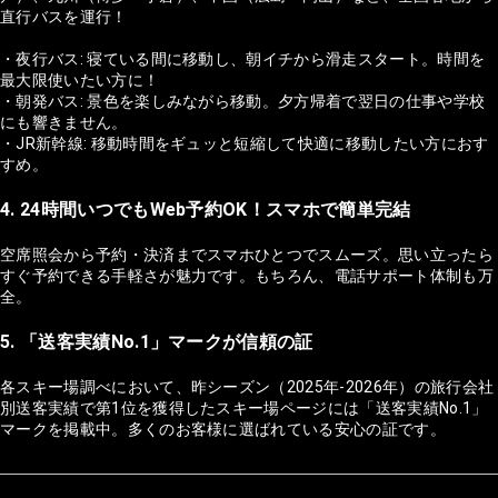
直行バスを運行！
・夜行バス: 寝ている間に移動し、朝イチから滑走スタート。時間を
最大限使いたい方に！
・朝発バス: 景色を楽しみながら移動。夕方帰着で翌日の仕事や学校
にも響きません。
・JR新幹線: 移動時間をギュッと短縮して快適に移動したい方におす
すめ。
4. 24時間いつでもWeb予約OK！スマホで簡単完結
空席照会から予約・決済までスマホひとつでスムーズ。思い立ったら
すぐ予約できる手軽さが魅力です。もちろん、電話サポート体制も万
全。
5. 「送客実績No.1」マークが信頼の証
各スキー場調べにおいて、昨シーズン（2025年-2026年）の旅行会社
別送客実績で第1位を獲得したスキー場ページには「送客実績No.1」
マークを掲載中。多くのお客様に選ばれている安心の証です。