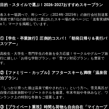
目的・スタイルで選ぶ！2026-2027おすすめスキープラン
各スキー場調べで、昨シーズン（2024年-2025年）の旅行会社別送客
実績で第1位の旅行会社に選ばれたスキー場の各ページに「送客実績N
o.1」マークを掲載しています。
①【学生・卒業旅行】圧倒的コスパ！「朝発日帰り＆夜行バ
スツアー」
高校生・大学生・専門学生の冬旅を全力応援！サークルやグループ旅
行に嬉しい「お得な学割プラン」や「雪マジ対応プラン」も豊富で
す。
②【ファミリー・カップル】アフタースキーも満喫「温泉宿
泊プラン」
「しっかり滑った後は温泉で癒やされたい」という方へ。雪見風呂が
自慢の温泉旅館やリゾートホテルを厳選。年末年始や冬休みなど、ワ
ンランク上の特別な冬旅をご提案します。
③【プライベート重視】時間も荷物も自由自在「マイカープ