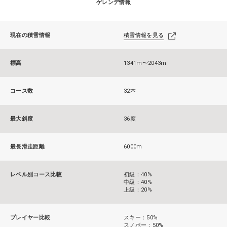
ゲレンデ情報
現在の積雪情報
積雪情報を見る
標高
1341m〜2043m
コース数
32本
最大斜度
36度
最長滑走距離
6000m
レベル別コース比較
初級：40%
中級：40%
上級：20%
プレイヤー比較
スキー：50%
スノボー：50%