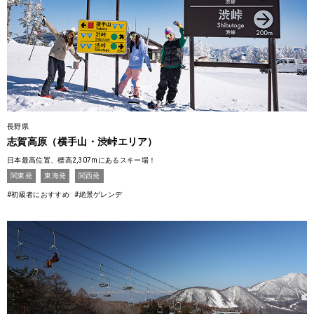
長野県
志賀高原（横手山・渋峠エリア）
日本最高位置、標高2,307mにあるスキー場！
関東発
東海発
関西発
#初級者におすすめ
#絶景ゲレンデ