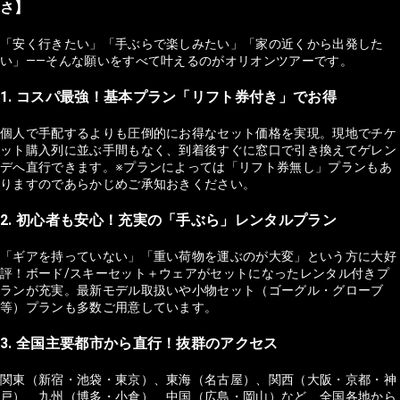
さ】
「安く行きたい」「手ぶらで楽しみたい」「家の近くから出発した
い」——そんな願いをすべて叶えるのがオリオンツアーです。
1. コスパ最強！基本プラン「リフト券付き」でお得
個人で手配するよりも圧倒的にお得なセット価格を実現。現地でチケ
ット購入列に並ぶ手間もなく、到着後すぐに窓口で引き換えてゲレン
デへ直行できます。※プランによっては「リフト券無し」プランもあ
りますのであらかじめご承知おきください。
2. 初心者も安心！充実の「手ぶら」レンタルプラン
「ギアを持っていない」「重い荷物を運ぶのが大変」という方に大好
評！ボード/スキーセット＋ウェアがセットになったレンタル付きプ
ランが充実。最新モデル取扱いや小物セット（ゴーグル・グローブ
等）プランも多数ご用意しています。
3. 全国主要都市から直行！抜群のアクセス
関東（新宿・池袋・東京）、東海（名古屋）、関西（大阪・京都・神
戸）、九州（博多・小倉）、中国（広島・岡山）など、全国各地から