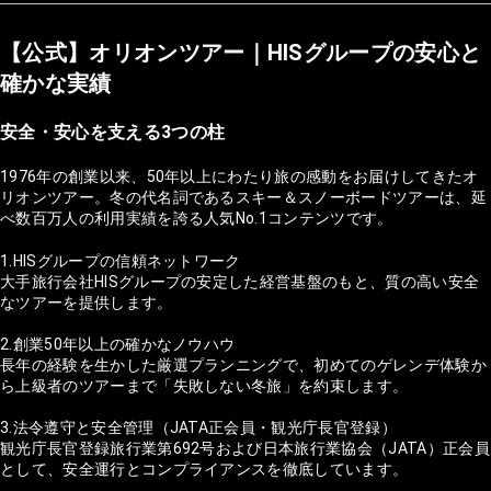
【公式】オリオンツアー｜HISグループの安心と
確かな実績
安全・安心を支える3つの柱
1976年の創業以来、50年以上にわたり旅の感動をお届けしてきたオ
リオンツアー。冬の代名詞であるスキー＆スノーボードツアーは、延
べ数百万人の利用実績を誇る人気No.1コンテンツです。
1.HISグループの信頼ネットワーク
大手旅行会社HISグループの安定した経営基盤のもと、質の高い安全
なツアーを提供します。
2.創業50年以上の確かなノウハウ
長年の経験を生かした厳選プランニングで、初めてのゲレンデ体験か
ら上級者のツアーまで「失敗しない冬旅」を約束します。
3.法令遵守と安全管理（JATA正会員・観光庁長官登録）
観光庁長官登録旅行業第692号および日本旅行業協会（JATA）正会員
として、安全運行とコンプライアンスを徹底しています。