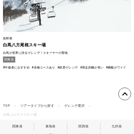
長野県
白馬八方尾根スキー場
白馬が世界に誇るゲレンデ！スキーヤーの聖地
関東発
#中級者におすすめ
#名物コースあり
#絶景ゲレンデ
#滑走距離が長い
#横幅がワイド
TOP
ツアータイプから探す
ゲレンデ選択
白馬コルチナスキー場
関東発
東海発
関西発
九州発