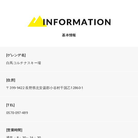
基本情報
[ゲレンデ名]
白馬コルチナスキー場
[住所]
〒399-9422 長野県北安曇郡小谷村千国乙12860-1
[TEL]
0570-097-489
[営業時間]
通常：8：30～16：30