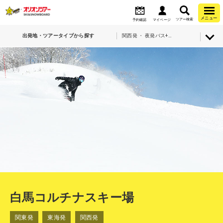
メニュー
ツアー検索
予約確認
マイページ
出発地・ツアータイプから探す
関西発 ・ 夜発バス+宿泊・白馬コルチナスキー場
白馬コルチナスキー場
関東発
東海発
関西発