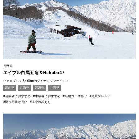
長野県
エイブル白馬五竜＆Hakuba47
北アルプスで6,400mのダイナミックライド！
関東発
東海発
関西発
中国発
#初級者におすすめ
#中級者におすすめ
#名物コースあり
#絶景ゲレンデ
#滑走距離が長い
#温泉施設あり