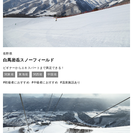
長野県
白馬岩岳スノーフィールド
ビギナーからエキスパートまで満足できる！
関東発
東海発
関西発
中国発
#初級者におすすめ
#中級者におすすめ
#温泉施設あり