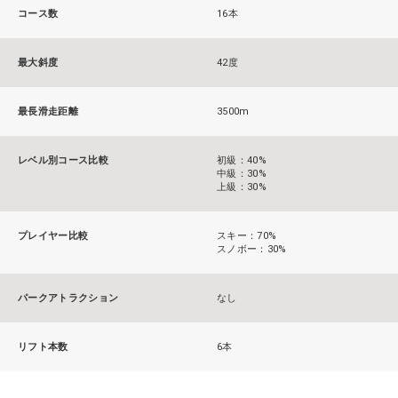
コース数
16本
最大斜度
42度
最長滑走距離
3500m
レベル別コース比較
初級：40%
中級：30%
上級：30%
プレイヤー比較
スキー：70%
スノボー：30%
パークアトラクション
なし
リフト本数
6本