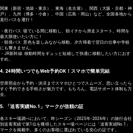
関東（新宿・池袋・東京）、東海（名古屋）、関西（大阪・京都・神
戸）、九州（博多・小倉）、中国（広島・岡山）など、全国各地から
直行バスを運行！
・夜行バス: 寝ている間に移動し、朝イチから滑走スタート。時間を
最大限使いたい方に！
・朝発バス: 景色を楽しみながら移動。夕方帰着で翌日の仕事や学校
にも響きません。
・JR新幹線: 移動時間をギュッと短縮して快適に移動したい方におす
すめ。
4. 24時間いつでもWeb予約OK！スマホで簡単完結
空席照会から予約・決済までスマホひとつでスムーズ。思い立ったら
すぐ予約できる手軽さが魅力です。もちろん、電話サポート体制も万
全。
5. 「送客実績No.1」マークが信頼の証
各スキー場調べにおいて、昨シーズン（2025年-2026年）の旅行会社
別送客実績で第1位を獲得したスキー場ページには「送客実績No.1」
マークを掲載中。多くのお客様に選ばれている安心の証です。