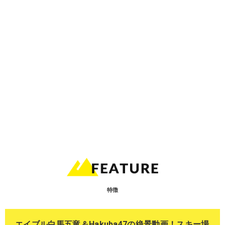
特徴
エイブル白馬五竜＆Hakuba47の絶景動画！スキー場