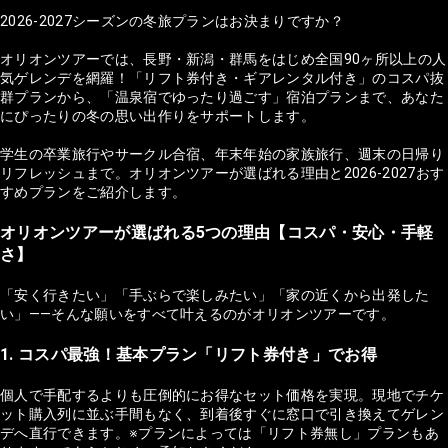
2026-2027シーズンの冬旅プランはお決まりですか？
オリオンツアーでは、長野・新潟・群馬をはじめ全国90ヶ所以上の人
気ゲレンデを網羅！「リフト券付き・ギアレンタル付き」のコスパ抜
群プランから、「温泉宿でゆったり過ごす」宿泊プランまで、あなた
にぴったりの冬の思い出作りをサポートします。
学生の卒業旅行やサークル合宿、年末年始の家族旅行、週末の日帰り
リフレッシュまで。オリオンツアーが選ばれる理由と2026-2027おす
すめプランをご紹介します。
オリオンツアーが選ばれる5つの理由【コスパ・安心・手軽
さ】
「安く行きたい」「手ぶらで楽しみたい」「家の近くから出発した
い」——そんな願いをすべて叶えるのがオリオンツアーです。
1. コスパ最強！基本プラン「リフト券付き」でお得
個人で手配するよりも圧倒的にお得なセット価格を実現。現地でチケ
ット購入列に並ぶ手間もなく、到着後すぐに窓口で引き換えてゲレン
デへ直行できます。※プランによっては「リフト券無し」プランもあ