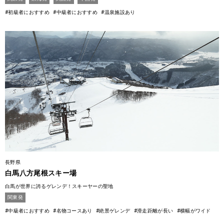
#初級者におすすめ
#中級者におすすめ
#温泉施設あり
長野県
白馬八方尾根スキー場
白馬が世界に誇るゲレンデ！スキーヤーの聖地
関東発
#中級者におすすめ
#名物コースあり
#絶景ゲレンデ
#滑走距離が長い
#横幅がワイド