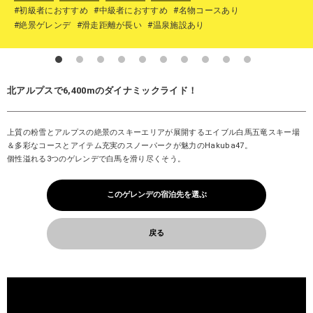
#初級者におすすめ
#中級者におすすめ
#名物コースあり
#絶景ゲレンデ
#滑走距離が長い
#温泉施設あり
北アルプスで6,400mのダイナミックライド！
上質の粉雪とアルプスの絶景のスキーエリアが展開するエイブル白馬五竜スキー場
＆多彩なコースとアイテム充実のスノーパークが魅力のHakuba47。
個性溢れる3つのゲレンデで白馬を滑り尽くそう。
このゲレンデの宿泊先を選ぶ
戻る