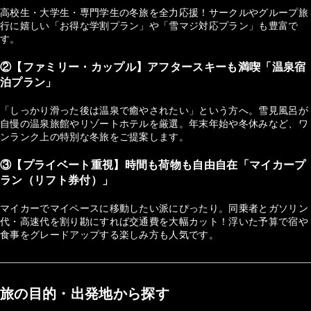
高校生・大学生・専門学生の冬旅を全力応援！サークルやグループ旅
行に嬉しい「お得な学割プラン」や「雪マジ対応プラン」も豊富で
す。
②【ファミリー・カップル】アフタースキーも満喫「温泉宿
泊プラン」
「しっかり滑った後は温泉で癒やされたい」という方へ。雪見風呂が
自慢の温泉旅館やリゾートホテルを厳選。年末年始や冬休みなど、ワ
ンランク上の特別な冬旅をご提案します。
③【プライベート重視】時間も荷物も自由自在「マイカープ
ラン（リフト券付）」
マイカーでマイペースに移動したい派にぴったり。同乗者とガソリン
代・高速代を割り勘にすれば交通費を大幅カット！浮いた予算で宿や
食事をグレードアップする楽しみ方も人気です。
旅の目的・出発地から探す