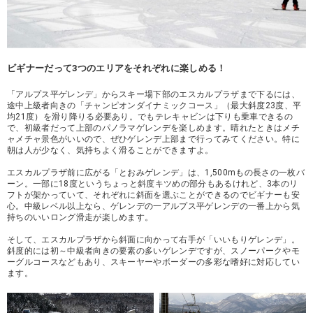
ビギナーだって3つのエリアをそれぞれに楽しめる！
「アルプス平ゲレンデ」からスキー場下部のエスカルプラザまで下るには、
途中上級者向きの「チャンピオンダイナミックコース」（最大斜度23度、平
均21度）を滑り降りる必要あり。でもテレキャビンは下りも乗車できるの
で、初級者だって上部のパノラマゲレンデを楽しめます。晴れたときはメチ
ャメチャ景色がいいので、ぜひゲレンデ上部まで行ってみてください。特に
朝は人が少なく、気持ちよく滑ることができますよ。
エスカルプラザ前に広がる「とおみゲレンデ」は、1,500mもの長さの一枚バ
ーン。一部に18度というちょっと斜度キツめの部分もあるけれど、3本のリ
フトが架かっていて、それぞれに斜面を選ぶことができるのでビギナーも安
心。中級レベル以上なら、ゲレンデの一アルプス平ゲレンデの一番上から気
持ちのいいロング滑走が楽しめます。
そして、エスカルプラザから斜面に向かって右手が「いいもりゲレンデ」。
斜度的には初～中級者向きの要素の多いゲレンデですが、スノーパークやモ
ーグルコースなどもあり、スキーヤーやボーダーの多彩な嗜好に対応してい
ます。