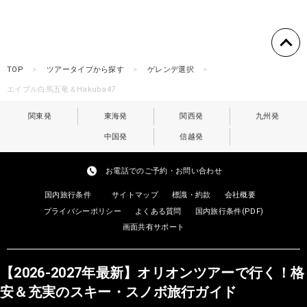
TOP
ツアータイプから探す
ゲレンデ選択
エイブル白馬五竜＆Hakuba47
関東発
東海発
関西発
九州発
中国発
信越発
お電話でのご予約・お問い合わせ
国内旅行条件
サイトマップ
標識・約款
会社概要
プライバシーポリシー
よくある質問
国内旅行条件(PDF)
画面共有サポート
【2026-2027年最新】オリオンツアーで行く！格
安＆充実のスキー・スノボ旅行ガイド