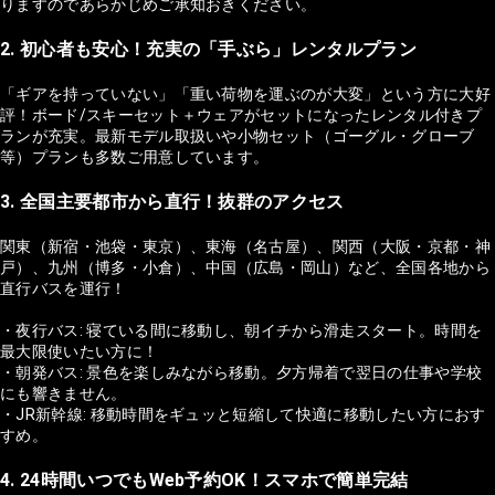
りますのであらかじめご承知おきください。
2. 初心者も安心！充実の「手ぶら」レンタルプラン
「ギアを持っていない」「重い荷物を運ぶのが大変」という方に大好
評！ボード/スキーセット＋ウェアがセットになったレンタル付きプ
ランが充実。最新モデル取扱いや小物セット（ゴーグル・グローブ
等）プランも多数ご用意しています。
3. 全国主要都市から直行！抜群のアクセス
関東（新宿・池袋・東京）、東海（名古屋）、関西（大阪・京都・神
戸）、九州（博多・小倉）、中国（広島・岡山）など、全国各地から
直行バスを運行！
・夜行バス: 寝ている間に移動し、朝イチから滑走スタート。時間を
最大限使いたい方に！
・朝発バス: 景色を楽しみながら移動。夕方帰着で翌日の仕事や学校
にも響きません。
・JR新幹線: 移動時間をギュッと短縮して快適に移動したい方におす
すめ。
4. 24時間いつでもWeb予約OK！スマホで簡単完結