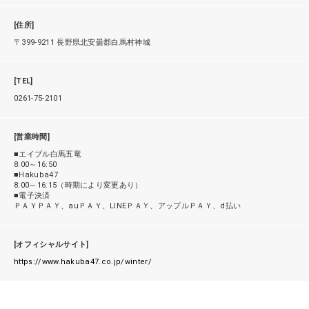
[住所]
〒399-9211 長野県北安曇郡白馬村神城
[TEL]
0261-75-2101
[営業時間]
■エイブル白馬五竜
8:00～16:50
■Hakuba47
8:00～16:15（時期により変更あり）
■電子決済
ＰＡＹＰＡＹ、auＰＡＹ、LINEＰＡＹ、アップルＰＡＹ、d払い
[オフィシャルサイト]
https://www.hakuba47.co.jp/winter/