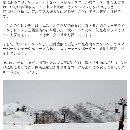
部にあるエリアで、フラットなバーンからテクニカルなコース、また圧雪さ
れていない斜面もあって、中～上級者にはチャレンジしがいのあるところ。
特に晴れた日は北アルプスの雄大な山容を望むことができ、眺望も抜群で
す。
「とおみゲレンデ」は、エスカルプラザの正面に位置するこのスキー場のメ
インゲレンデ。圧雪整備の行き届いた一枚バーンなので、初級者やファミリ
ーにも安心です。ここではナイター営業も行っています。
そして「いいもりゲレンデ」は斜度的には初～中級者向きのゲレンデでスノ
ーパークやモーグルコースもあり、スキーヤーやボーダーの多彩な嗜好に対
応しています。
その他、テレキャビン山頂のアルプス平駅からは、隣の「Hakuba47」にも滑
り込むことができ、白馬五竜はさまざまなコースが楽しめる変化に富んだス
キー場となっています。