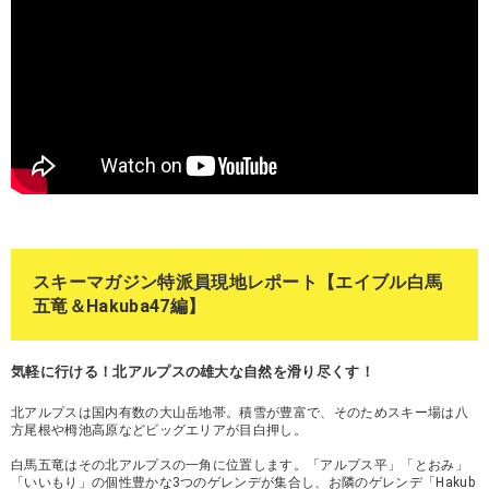
スキーマガジン特派員現地レポート【エイブル白馬
五竜＆Hakuba47編】
気軽に行ける！北アルプスの雄大な自然を滑り尽くす！
北アルプスは国内有数の大山岳地帯。積雪が豊富で、そのためスキー場は八
方尾根や栂池高原などビッグエリアが目白押し。
白馬五竜はその北アルプスの一角に位置します。「アルプス平」「とおみ」
「いいもり」の個性豊かな3つのゲレンデが集合し、お隣のゲレンデ「Hakub