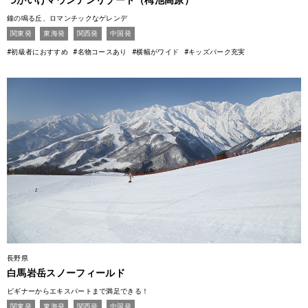
つがいけマウンテンリゾート（栂池高原）
鐘の鳴る丘、ロマンチックなゲレンデ
関東発
東海発
関西発
中国発
#初級者におすすめ
#名物コースあり
#横幅がワイド
#キッズパーク充実
長野県
白馬岩岳スノーフィールド
ビギナーからエキスパートまで満足できる！
関東発
東海発
関西発
中国発