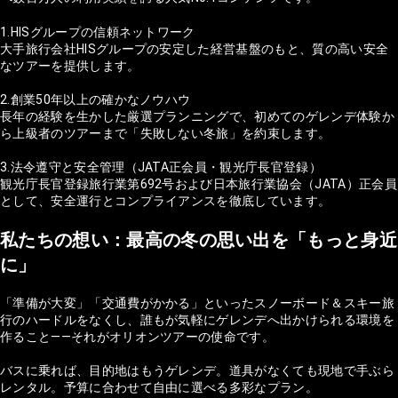
1.HISグループの信頼ネットワーク
大手旅行会社HISグループの安定した経営基盤のもと、質の高い安全
なツアーを提供します。
2.創業50年以上の確かなノウハウ
長年の経験を生かした厳選プランニングで、初めてのゲレンデ体験か
ら上級者のツアーまで「失敗しない冬旅」を約束します。
3.法令遵守と安全管理（JATA正会員・観光庁長官登録）
観光庁長官登録旅行業第692号および日本旅行業協会（JATA）正会員
として、安全運行とコンプライアンスを徹底しています。
私たちの想い：最高の冬の思い出を「もっと身近
に」
「準備が大変」「交通費がかかる」といったスノーボード＆スキー旅
行のハードルをなくし、誰もが気軽にゲレンデへ出かけられる環境を
作ること——それがオリオンツアーの使命です。
バスに乗れば、目的地はもうゲレンデ。道具がなくても現地で手ぶら
レンタル。予算に合わせて自由に選べる多彩なプラン。