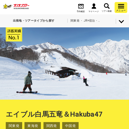
メニュー
ツアー検索
予約確認
マイページ
出発地・ツアータイプから探す
関東発 ・ JR+宿泊・エイブル白馬五竜＆Hakuba47
エイブル白馬五竜＆Hakuba47
関東発
東海発
関西発
中国発