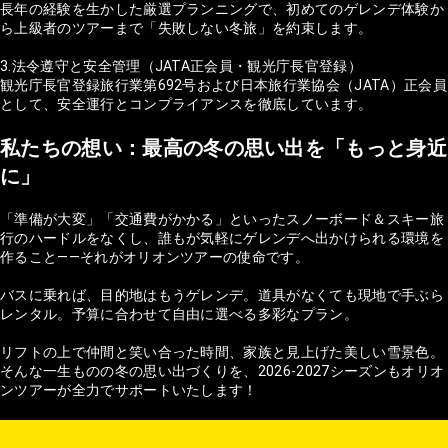
長年の経験を生かした厳選プランニングで、初めてのゲレンデ体験か
ら上級者のツアーまで「失敗しない冬旅」を約束します。
3.法令遵守と安全管理（JATA正会員・観光庁長官登録）
観光庁長官登録旅行業第692号および日本旅行業協会（JATA）正会員
として、安全運行とコンプライアンスを徹底しています。
私たちの想い：最高の冬の思い出を「もっと身近
に」
「準備が大変」「交通費がかかる」といったスノーボード＆スキー旅
行のハードルをなくし、誰もが気軽にゲレンデへ出かけられる環境を
作ること——それがオリオンツアーの使命です。
バスに乗れば、目的地はもうゲレンデ。道具がなくても現地で手ぶら
レンタル。予算に合わせて自由に選べる多彩なプラン。
リフトの上で仲間と笑い合った時間、家族と見上げた美しい雪景色。
そんな一生ものの冬の思い出づくりを、2026-2027シーズンもオリオ
ンツアーが全力でサポートいたします！