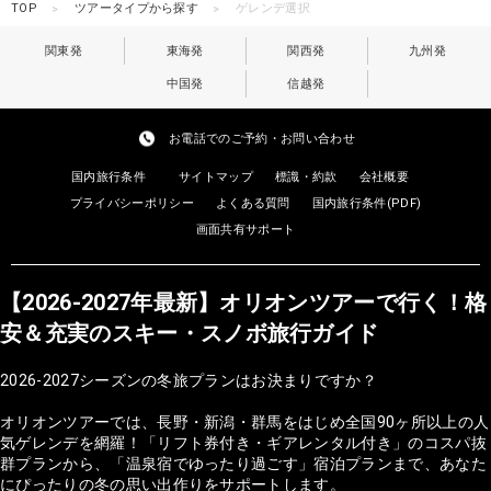
TOP
ツアータイプから探す
ゲレンデ選択
関東発
東海発
関西発
九州発
中国発
信越発
お電話でのご予約・お問い合わせ
国内旅行条件
サイトマップ
標識・約款
会社概要
プライバシーポリシー
よくある質問
国内旅行条件(PDF)
画面共有サポート
【2026-2027年最新】オリオンツアーで行く！格
安＆充実のスキー・スノボ旅行ガイド
2026-2027シーズンの冬旅プランはお決まりですか？
オリオンツアーでは、長野・新潟・群馬をはじめ全国90ヶ所以上の人
気ゲレンデを網羅！「リフト券付き・ギアレンタル付き」のコスパ抜
群プランから、「温泉宿でゆったり過ごす」宿泊プランまで、あなた
にぴったりの冬の思い出作りをサポートします。