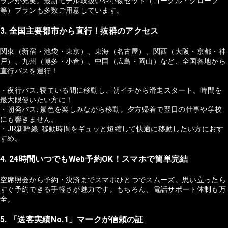
ランが充実。最新モデル取扱いや小物セット（ゴーグル・グローブ
等）プランも多数ご用意しています。
3. 全国主要都市から直行！抜群のアクセス
関東（新宿・池袋・東京）、東海（名古屋）、関西（大阪・京都・神
戸）、九州（博多・小倉）、中国（広島・岡山）など、全国各地から
直行バスを運行！
・夜行バス: 寝ている間に移動し、朝イチから滑走スタート。時間を
最大限使いたい方に！
・朝発バス: 景色を楽しみながら移動。夕方帰着で翌日の仕事や学校
にも響きません。
・JR新幹線: 移動時間をギュッと短縮して快適に移動したい方におす
すめ。
4. 24時間いつでもWeb予約OK！スマホで簡単完結
空席照会から予約・決済までスマホひとつでスムーズ。思い立ったら
すぐ予約できる手軽さが魅力です。もちろん、電話サポート体制も万
全。
5. 「送客実績No.1」マークが信頼の証