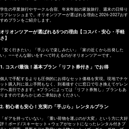
学生の卒業旅行やサークル合宿、年末年始の家族旅行、週末の日帰り
リフレッシュまで。オリオンツアーが選ばれる理由と2026-2027おす
すめプランをご紹介します。
オリオンツアーが選ばれる5つの理由【コスパ・安心・手軽
さ】
「安く行きたい」「手ぶらで楽しみたい」「家の近くから出発した
い」——そんな願いをすべて叶えるのがオリオンツアーです。
1. コスパ最強！基本プラン「リフト券付き」でお得
個人で手配するよりも圧倒的にお得なセット価格を実現。現地でチケ
ット購入列に並ぶ手間もなく、到着後すぐに窓口で引き換えてゲレン
デへ直行できます。※プランによっては「リフト券無し」プランもあ
りますのであらかじめご承知おきください。
2. 初心者も安心！充実の「手ぶら」レンタルプラン
「ギアを持っていない」「重い荷物を運ぶのが大変」という方に大好
評！ボード/スキーセット＋ウェアがセットになったレンタル付きプ